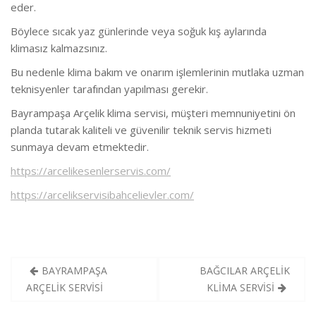
eder.
Böylece sıcak yaz günlerinde veya soğuk kış aylarında
klimasız kalmazsınız.
Bu nedenle klima bakım ve onarım işlemlerinin mutlaka uzman
teknisyenler tarafından yapılması gerekir.
Bayrampaşa Arçelik klima servisi, müşteri memnuniyetini ön
planda tutarak kaliteli ve güvenilir teknik servis hizmeti
sunmaya devam etmektedir.
https://arcelikesenlerservis.com/
https://arcelikservisibahcelievler.com/
Yazı
BAYRAMPAŞA
BAĞCILAR ARÇELİK
gezinmesi
ARÇELİK SERVİSİ
KLİMA SERVİSİ