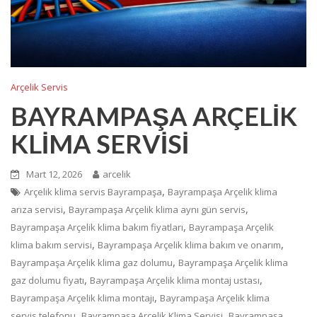
Arçelik Servis
BAYRAMPAŞA ARÇELİK
KLİMA SERVİSİ
Mart 12, 2026
arcelik
,
Arçelik klima servis Bayrampaşa
Bayrampaşa Arçelik klima
,
,
arıza servisi
Bayrampaşa Arçelik klima aynı gün servis
,
Bayrampaşa Arçelik klima bakım fiyatları
Bayrampaşa Arçelik
,
,
klima bakım servisi
Bayrampaşa Arçelik klima bakım ve onarım
,
Bayrampaşa Arçelik klima gaz dolumu
Bayrampaşa Arçelik klima
,
,
gaz dolumu fiyatı
Bayrampaşa Arçelik klima montaj ustası
,
Bayrampaşa Arçelik klima montajı
Bayrampaşa Arçelik klima
,
,
servis telefonu
Bayrampaşa Arçelik Klima Servisi
Bayrampaşa