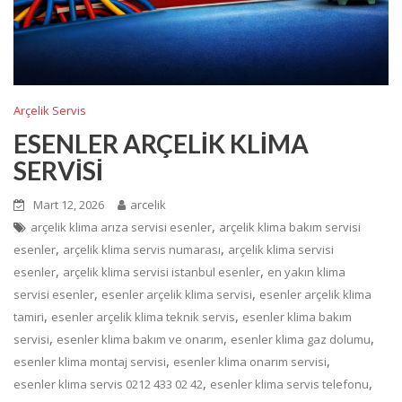
Arçelik Servis
ESENLER ARÇELİK KLİMA
SERVİSİ
Mart 12, 2026
arcelik
,
arçelik klima arıza servisi esenler
arçelik klima bakım servisi
,
,
esenler
arçelik klima servis numarası
arçelik klima servisi
,
,
esenler
arçelik klima servisi istanbul esenler
en yakın klima
,
,
servisi esenler
esenler arçelik klima servisi
esenler arçelik klima
,
,
tamiri
esenler arçelik klima teknik servis
esenler klima bakım
,
,
,
servisi
esenler klima bakım ve onarım
esenler klima gaz dolumu
,
,
esenler klima montaj servisi
esenler klima onarım servisi
,
,
esenler klima servis 0212 433 02 42
esenler klima servis telefonu