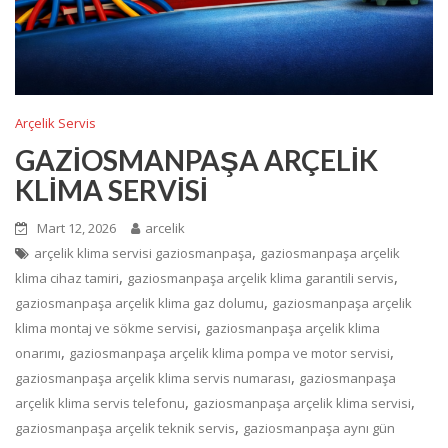
Arçelik Servis
GAZİOSMANPAŞA ARÇELİK
KLİMA SERVİSİ
Mart 12, 2026
arcelik
,
arçelik klima servisi gaziosmanpaşa
gaziosmanpaşa arçelik
,
,
klima cihaz tamiri
gaziosmanpaşa arçelik klima garantili servis
,
gaziosmanpaşa arçelik klima gaz dolumu
gaziosmanpaşa arçelik
,
klima montaj ve sökme servisi
gaziosmanpaşa arçelik klima
,
,
onarımı
gaziosmanpaşa arçelik klima pompa ve motor servisi
,
gaziosmanpaşa arçelik klima servis numarası
gaziosmanpaşa
,
,
arçelik klima servis telefonu
gaziosmanpaşa arçelik klima servisi
,
gaziosmanpaşa arçelik teknik servis
gaziosmanpaşa aynı gün