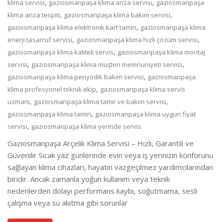
,
,
klima servisi
gaziosmanpaşa klima arıza servisi
gaziosmanpaşa
,
,
klima arıza tespiti
gaziosmanpaşa klima bakım servisi
,
gaziosmanpaşa klima elektronik kart tamiri
gaziosmanpaşa klima
,
,
enerji tasarruf servisi
gaziosmanpaşa klima hızlı çözüm servisi
,
gaziosmanpaşa klima kaliteli servis
gaziosmanpaşa klima montaj
,
,
servisi
gaziosmanpaşa klima müşteri memnuniyeti servisi
,
gaziosmanpaşa klima periyodik bakım servisi
gaziosmanpaşa
,
klima profesyonel teknik ekip
gaziosmanpaşa klima servis
,
,
uzmanı
gaziosmanpaşa klima tamir ve bakım servisi
,
gaziosmanpaşa klima tamiri
gaziosmanpaşa klima uygun fiyat
,
servisi
gaziosmanpaşa klima yerinde servis
Gaziosmanpaşa Arçelik Klima Servisi – Hızlı, Garantili ve
Güvenilir Sıcak yaz günlerinde evin veya iş yerinizin konforunu
sağlayan klima cihazları, hayatın vazgeçilmez yardımcılarından
biridir. Ancak zamanla yoğun kullanım veya teknik
nedenlerden dolayı performans kaybı, soğutmama, sesli
çalışma veya su akıtma gibi sorunlar