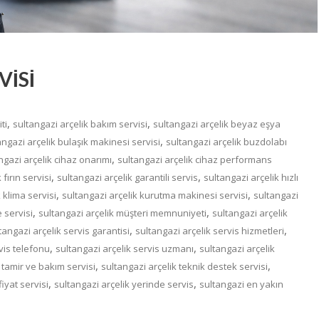
VİSİ
,
,
ti
sultangazi arçelik bakım servisi
sultangazi arçelik beyaz eşya
,
angazi arçelik bulaşık makinesi servisi
sultangazi arçelik buzdolabı
,
ngazi arçelik cihaz onarımı
sultangazi arçelik cihaz performans
,
,
 fırın servisi
sultangazi arçelik garantili servis
sultangazi arçelik hızlı
,
,
 klima servisi
sultangazi arçelik kurutma makinesi servisi
sultangazi
,
,
 servisi
sultangazi arçelik müşteri memnuniyeti
sultangazi arçelik
,
,
tangazi arçelik servis garantisi
sultangazi arçelik servis hizmetleri
,
,
vis telefonu
sultangazi arçelik servis uzmanı
sultangazi arçelik
,
,
 tamir ve bakım servisi
sultangazi arçelik teknik destek servisi
,
,
iyat servisi
sultangazi arçelik yerinde servis
sultangazi en yakın