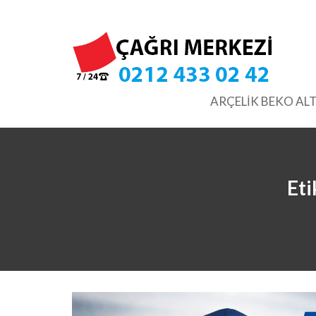
Skip
to
content
ARÇELİK BEKO ALT
Eti