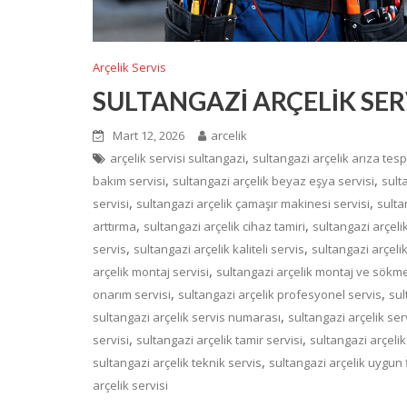
Arçelik Servis
SULTANGAZİ ARÇELİK SER
Mart 12, 2026
arcelik
,
arçelik servisi sultangazi
sultangazi arçelik arıza tespi
,
,
bakım servisi
sultangazi arçelik beyaz eşya servisi
sult
,
,
servisi
sultangazi arçelik çamaşır makinesi servisi
sulta
,
,
arttırma
sultangazi arçelik cihaz tamiri
sultangazi arçelik
,
,
servis
sultangazi arçelik kaliteli servis
sultangazi arçelik
,
arçelik montaj servisi
sultangazi arçelik montaj ve sökme
,
,
onarım servisi
sultangazi arçelik profesyonel servis
sul
,
sultangazi arçelik servis numarası
sultangazi arçelik ser
,
,
servisi
sultangazi arçelik tamir servisi
sultangazi arçelik
,
sultangazi arçelik teknik servis
sultangazi arçelik uygun f
arçelik servisi