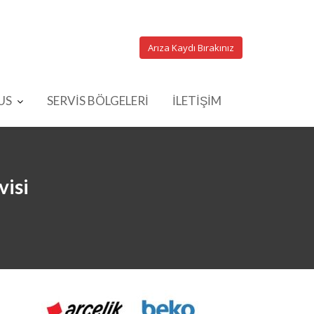
Arıza Kaydı Bırakınız
US
SERVİS BÖLGELERİ
İLETİŞİM
visi