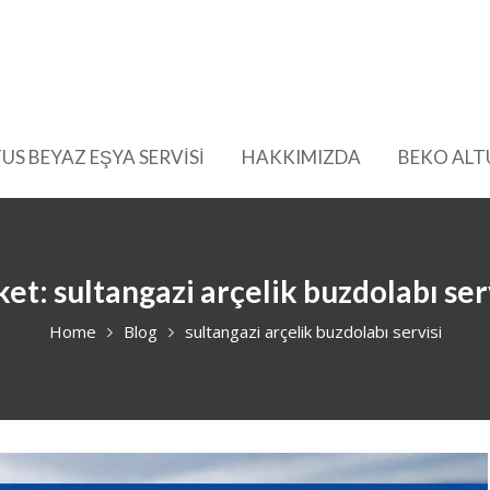
US BEYAZ EŞYA SERVİSİ
HAKKIMIZDA
BEKO ALT
ket:
sultangazi arçelik buzdolabı ser
Home
Blog
sultangazi arçelik buzdolabı servisi