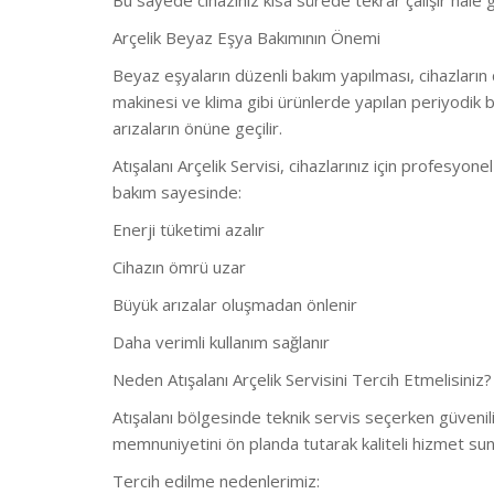
Bu sayede cihazınız kısa sürede tekrar çalışır hale get
Arçelik Beyaz Eşya Bakımının Önemi
Beyaz eşyaların düzenli bakım yapılması, cihazların
makinesi ve klima gibi ürünlerde yapılan periyodik
arızaların önüne geçilir.
Atışalanı Arçelik Servisi, cihazlarınız için profesy
bakım sayesinde:
Enerji tüketimi azalır
Cihazın ömrü uzar
Büyük arızalar oluşmadan önlenir
Daha verimli kullanım sağlanır
Neden Atışalanı Arçelik Servisini Tercih Etmelisiniz?
Atışalanı bölgesinde teknik servis seçerken güvenili
memnuniyetini ön planda tutarak kaliteli hizmet s
Tercih edilme nedenlerimiz: