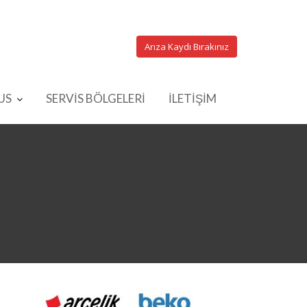
Arıza Kaydı Bırakınız
US
SERVİS BÖLGELERİ
İLETİŞİM