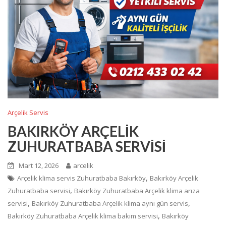
Arçelik Servis
BAKIRKÖY ARÇELİK
ZUHURATBABA SERVİSİ
Mart 12, 2026
arcelik
,
Arçelik klima servis Zuhuratbaba Bakırköy
Bakırköy Arçelik
,
Zuhuratbaba servisi
Bakırköy Zuhuratbaba Arçelik klima arıza
,
,
servisi
Bakırköy Zuhuratbaba Arçelik klima aynı gün servis
,
Bakırköy Zuhuratbaba Arçelik klima bakım servisi
Bakırköy