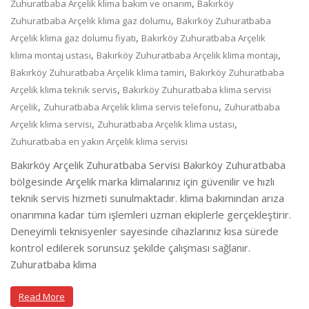
,
Zuhuratbaba Arçelik klima bakım ve onarım
Bakırköy
,
Zuhuratbaba Arçelik klima gaz dolumu
Bakırköy Zuhuratbaba
,
Arçelik klima gaz dolumu fiyatı
Bakırköy Zuhuratbaba Arçelik
,
,
klima montaj ustası
Bakırköy Zuhuratbaba Arçelik klima montajı
,
Bakırköy Zuhuratbaba Arçelik klima tamiri
Bakırköy Zuhuratbaba
,
Arçelik klima teknik servis
Bakırköy Zuhuratbaba klima servisi
,
,
Arçelik
Zuhuratbaba Arçelik klima servis telefonu
Zuhuratbaba
,
,
Arçelik klima servisi
Zuhuratbaba Arçelik klima ustası
Zuhuratbaba en yakın Arçelik klima servisi
Bakırköy Arçelik Zuhuratbaba Servisi Bakırköy Zuhuratbaba
bölgesinde Arçelik marka klimalarınız için güvenilir ve hızlı
teknik servis hizmeti sunulmaktadır. klima bakımından arıza
onarımına kadar tüm işlemleri uzman ekiplerle gerçekleştirir.
Deneyimli teknisyenler sayesinde cihazlarınız kısa sürede
kontrol edilerek sorunsuz şekilde çalışması sağlanır.
Zuhuratbaba klima
Read More