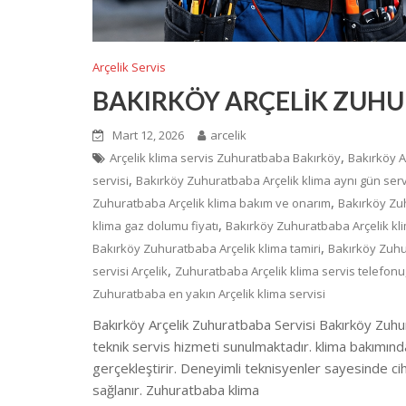
Arçelik Servis
BAKIRKÖY ARÇELİK ZUHU
Mart 12, 2026
arcelik
,
Arçelik klima servis Zuhuratbaba Bakırköy
Bakırköy A
,
servisi
Bakırköy Zuhuratbaba Arçelik klima aynı gün serv
,
Zuhuratbaba Arçelik klima bakım ve onarım
Bakırköy Zu
,
klima gaz dolumu fiyatı
Bakırköy Zuhuratbaba Arçelik kl
,
Bakırköy Zuhuratbaba Arçelik klima tamiri
Bakırköy Zuhu
,
servisi Arçelik
Zuhuratbaba Arçelik klima servis telefonu
Zuhuratbaba en yakın Arçelik klima servisi
Bakırköy Arçelik Zuhuratbaba Servisi Bakırköy Zuhura
teknik servis hizmeti sunulmaktadır. klima bakımınd
gerçekleştirir. Deneyimli teknisyenler sayesinde ci
sağlanır. Zuhuratbaba klima