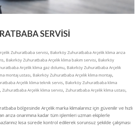
RATBABA SERVİSİ
,
rçelik Zuhuratbaba servisi
Bakırköy Zuhuratbaba Arçelik klima arıza
,
,
is
Bakırköy Zuhuratbaba Arçelik klima bakım servisi
Bakırköy
,
huratbaba Arçelik klima gaz dolumu
Bakırköy Zuhuratbaba Arçelik
,
,
ima montaj ustası
Bakırköy Zuhuratbaba Arçelik klima montajı
,
ratbaba Arçelik klima teknik servis
Bakırköy Zuhuratbaba klima
,
,
,
Zuhuratbaba Arçelik klima servisi
Zuhuratbaba Arçelik klima ustası
tbaba bölgesinde Arçelik marka klimalarınız için güvenilir ve hızlı
an arıza onarımına kadar tüm işlemleri uzman ekiplerle
hazlarınız kısa sürede kontrol edilerek sorunsuz şekilde çalışması