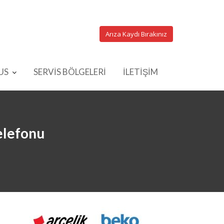
Arıza Kaydı Bırakınız
US
SERVİS BÖLGELERİ
İLETİŞİM
elefonu