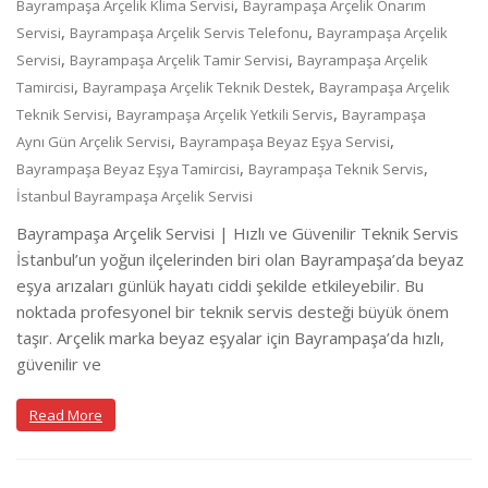
,
Bayrampaşa Arçelik Klima Servisi
Bayrampaşa Arçelik Onarım
,
,
Servisi
Bayrampaşa Arçelik Servis Telefonu
Bayrampaşa Arçelik
,
,
Servisi
Bayrampaşa Arçelik Tamir Servisi
Bayrampaşa Arçelik
,
,
Tamircisi
Bayrampaşa Arçelik Teknik Destek
Bayrampaşa Arçelik
,
,
Teknik Servisi
Bayrampaşa Arçelik Yetkili Servis
Bayrampaşa
,
,
Aynı Gün Arçelik Servisi
Bayrampaşa Beyaz Eşya Servisi
,
,
Bayrampaşa Beyaz Eşya Tamircisi
Bayrampaşa Teknik Servis
İstanbul Bayrampaşa Arçelik Servisi
Bayrampaşa Arçelik Servisi | Hızlı ve Güvenilir Teknik Servis
İstanbul’un yoğun ilçelerinden biri olan Bayrampaşa’da beyaz
eşya arızaları günlük hayatı ciddi şekilde etkileyebilir. Bu
noktada profesyonel bir teknik servis desteği büyük önem
taşır. Arçelik marka beyaz eşyalar için Bayrampaşa’da hızlı,
güvenilir ve
Read More