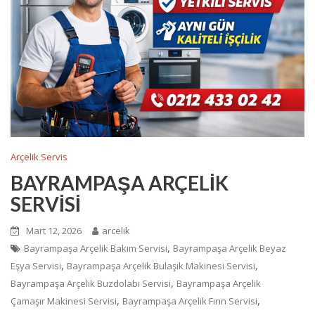
Arçelik Servis
BAYRAMPAŞA ARÇELİK
SERVİSİ
Mart 12, 2026
arcelik
,
Bayrampaşa Arçelik Bakım Servisi
Bayrampaşa Arçelik Beyaz
,
,
Eşya Servisi
Bayrampaşa Arçelik Bulaşık Makinesi Servisi
,
Bayrampaşa Arçelik Buzdolabı Servisi
Bayrampaşa Arçelik
,
,
Çamaşır Makinesi Servisi
Bayrampaşa Arçelik Fırın Servisi