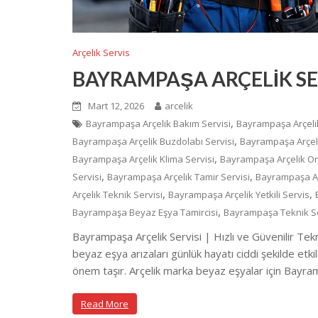
Arçelik Servis
BAYRAMPAŞA ARÇELİK SE
Mart 12, 2026
arcelik
,
Bayrampaşa Arçelik Bakım Servisi
Bayrampaşa Arçelik
,
Bayrampaşa Arçelik Buzdolabı Servisi
Bayrampaşa Arçeli
,
Bayrampaşa Arçelik Klima Servisi
Bayrampaşa Arçelik On
,
,
Servisi
Bayrampaşa Arçelik Tamir Servisi
Bayrampaşa Arç
,
,
Arçelik Teknik Servisi
Bayrampaşa Arçelik Yetkili Servis
,
Bayrampaşa Beyaz Eşya Tamircisi
Bayrampaşa Teknik S
Bayrampaşa Arçelik Servisi | Hızlı ve Güvenilir Tek
beyaz eşya arızaları günlük hayatı ciddi şekilde etk
önem taşır. Arçelik marka beyaz eşyalar için Bayramp
Read More