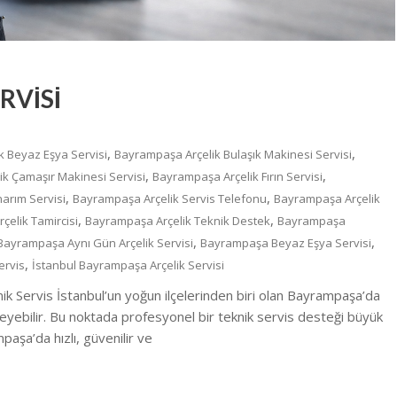
RVİSİ
,
,
 Beyaz Eşya Servisi
Bayrampaşa Arçelik Bulaşık Makinesi Servisi
,
,
k Çamaşır Makinesi Servisi
Bayrampaşa Arçelik Fırın Servisi
,
,
arım Servisi
Bayrampaşa Arçelik Servis Telefonu
Bayrampaşa Arçelik
,
,
elik Tamircisi
Bayrampaşa Arçelik Teknik Destek
Bayrampaşa
,
,
Bayrampaşa Aynı Gün Arçelik Servisi
Bayrampaşa Beyaz Eşya Servisi
,
ervis
İstanbul Bayrampaşa Arçelik Servisi
nik Servis İstanbul’un yoğun ilçelerinden biri olan Bayrampaşa’da
ileyebilir. Bu noktada profesyonel bir teknik servis desteği büyük
aşa’da hızlı, güvenilir ve