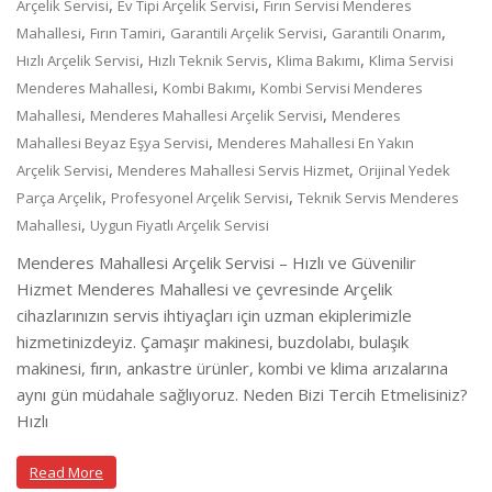
,
,
Arçelik Servisi
Ev Tipi Arçelik Servisi
Fırın Servisi Menderes
,
,
,
,
Mahallesi
Fırın Tamiri
Garantili Arçelik Servisi
Garantili Onarım
,
,
,
Hızlı Arçelik Servisi
Hızlı Teknik Servis
Klima Bakımı
Klima Servisi
,
,
Menderes Mahallesi
Kombi Bakımı
Kombi Servisi Menderes
,
,
Mahallesi
Menderes Mahallesi Arçelik Servisi
Menderes
,
Mahallesi Beyaz Eşya Servisi
Menderes Mahallesi En Yakın
,
,
Arçelik Servisi
Menderes Mahallesi Servis Hizmet
Orijinal Yedek
,
,
Parça Arçelik
Profesyonel Arçelik Servisi
Teknik Servis Menderes
,
Mahallesi
Uygun Fiyatlı Arçelik Servisi
Menderes Mahallesi Arçelik Servisi – Hızlı ve Güvenilir
Hizmet Menderes Mahallesi ve çevresinde Arçelik
cihazlarınızın servis ihtiyaçları için uzman ekiplerimizle
hizmetinizdeyiz. Çamaşır makinesi, buzdolabı, bulaşık
makinesi, fırın, ankastre ürünler, kombi ve klima arızalarına
aynı gün müdahale sağlıyoruz. Neden Bizi Tercih Etmelisiniz?
Hızlı
Read More