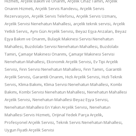
,
,
,
Hizmeti
Arçelik Bakım ve Onarım
Arçelik Cihaz Tamiri
Arçelik
,
,
Onarım Hizmeti
Arçelik Servis Randevu
Arçelik Servis
,
,
,
Rezervasyon
Arçelik Servis Telefonu
Arçelik Servis Uzmanı
,
,
Arçelik Servisi Nenehatun Mahallesi
arçelik teknik servisi
Arçelik
,
,
,
Yetkili Servis
Aynı Gün Arçelik Servisi
Beyaz Eşya Arızaları
Beyaz
,
Eşya Bakım ve Onarım
Bulaşık Makinesi Servisi Nenehatun
,
,
Mahallesi
Buzdolabı Servisi Nenehatun Mahallesi
Buzdolabı
,
,
Tamiri
Çamaşır Makinesi Onarımı
Çamaşır Makinesi Servisi
,
,
Nenehatun Mahallesi
Ekonomik Arçelik Servisi
Ev Tipi Arçelik
,
,
,
Servisi
Fırın Servisi Nenehatun Mahallesi
Fırın Tamiri
Garantili
,
,
,
Arçelik Servisi
Garantili Onarım
Hızlı Arçelik Servisi
Hızlı Teknik
,
,
,
Servis
Klima Bakımı
Klima Servisi Nenehatun Mahallesi
Kombi
,
,
Bakımı
Kombi Servisi Nenehatun Mahallesi
Nenehatun Mahallesi
,
,
Arçelik Servisi
Nenehatun Mahallesi Beyaz Eşya Servisi
,
Nenehatun Mahallesi En Yakın Arçelik Servisi
Nenehatun
,
,
Mahallesi Servis Hizmeti
Orijinal Yedek Parça Arçelik
,
,
Profesyonel Arçelik Servisi
Teknik Servis Nenehatun Mahallesi
Uygun Fiyatlı Arçelik Servisi