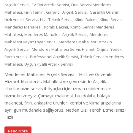
,
,
Arçelik Servisi
Ev Tipi Arçelik Servisi
Fırın Servisi Menderes
,
,
,
,
Mahallesi
Fırın Tamiri
Garantili Arçelik Servisi
Garantili Onarım
,
,
,
Hızlı Arçelik Servisi
Hızlı Teknik Servis
Klima Bakımı
Klima Servisi
,
,
Menderes Mahallesi
Kombi Bakımı
Kombi Servisi Menderes
,
,
Mahallesi
Menderes Mahallesi Arçelik Servisi
Menderes
,
Mahallesi Beyaz Eşya Servisi
Menderes Mahallesi En Yakın
,
,
Arçelik Servisi
Menderes Mahallesi Servis Hizmet
Orijinal Yedek
,
,
Parça Arçelik
Profesyonel Arçelik Servisi
Teknik Servis Menderes
,
Mahallesi
Uygun Fiyatlı Arçelik Servisi
Menderes Mahallesi Arçelik Servisi – Hızlı ve Güvenilir
Hizmet Menderes Mahallesi ve çevresinde Arçelik
cihazlarınızın servis ihtiyaçları için uzman ekiplerimizle
hizmetinizdeyiz. Çamaşır makinesi, buzdolabı, bulaşık
makinesi, fırın, ankastre ürünler, kombi ve klima arızalarına
aynı gün müdahale sağlıyoruz. Neden Bizi Tercih Etmelisiniz?
Hızlı
Read More