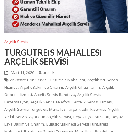
Arçelik Servis
TURGUTREİS MAHALLESİ
ARÇELİK SERVİSİ
Mart 11, 2026
arcelik
,
Ankastre Fırın Servisi Turgutreis Mahallesi
Arçelik Acil Servis
,
,
,
Hizmeti
Arçelik Bakım ve Onarım
Arçelik Cihaz Tamiri
Arçelik
,
,
Onarım Hizmeti
Arçelik Servis Randevu
Arçelik Servis
,
,
,
Rezervasyon
Arçelik Servis Telefonu
Arçelik Servis Uzmanı
,
,
Arçelik Servisi Turgutreis Mahallesi
arçelik teknik servisi
Arçelik
,
,
,
Yetkili Servis
Aynı Gün Arçelik Servisi
Beyaz Eşya Arızaları
Beyaz
,
Eşya Bakım ve Onarım
Bulaşık Makinesi Servisi Turgutreis
,
,
Mahallesi
Buzdolabı Servisi Turgutreis Mahallesi
Buzdolabı