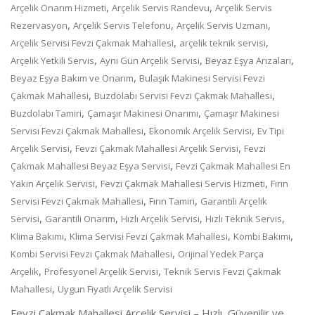
,
,
Arçelik Onarım Hizmeti
Arçelik Servis Randevu
Arçelik Servis
,
,
,
Rezervasyon
Arçelik Servis Telefonu
Arçelik Servis Uzmanı
,
,
Arçelik Servisi Fevzi Çakmak Mahallesi
arçelik teknik servisi
,
,
,
Arçelik Yetkili Servis
Aynı Gün Arçelik Servisi
Beyaz Eşya Arızaları
,
Beyaz Eşya Bakım ve Onarım
Bulaşık Makinesi Servisi Fevzi
,
,
Çakmak Mahallesi
Buzdolabı Servisi Fevzi Çakmak Mahallesi
,
,
Buzdolabı Tamiri
Çamaşır Makinesi Onarımı
Çamaşır Makinesi
,
,
Servisi Fevzi Çakmak Mahallesi
Ekonomik Arçelik Servisi
Ev Tipi
,
,
Arçelik Servisi
Fevzi Çakmak Mahallesi Arçelik Servisi
Fevzi
,
Çakmak Mahallesi Beyaz Eşya Servisi
Fevzi Çakmak Mahallesi En
,
,
Yakın Arçelik Servisi
Fevzi Çakmak Mahallesi Servis Hizmeti
Fırın
,
,
Servisi Fevzi Çakmak Mahallesi
Fırın Tamiri
Garantili Arçelik
,
,
,
,
Servisi
Garantili Onarım
Hızlı Arçelik Servisi
Hızlı Teknik Servis
,
,
,
Klima Bakımı
Klima Servisi Fevzi Çakmak Mahallesi
Kombi Bakımı
,
Kombi Servisi Fevzi Çakmak Mahallesi
Orijinal Yedek Parça
,
,
Arçelik
Profesyonel Arçelik Servisi
Teknik Servis Fevzi Çakmak
,
Mahallesi
Uygun Fiyatlı Arçelik Servisi
Fevzi Çakmak Mahallesi Arçelik Servisi – Hızlı, Güvenilir ve