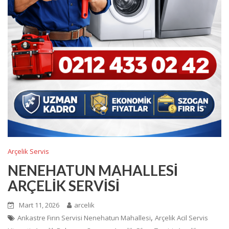
Arçelik Servis
NENEHATUN MAHALLESİ
ARÇELİK SERVİSİ
Mart 11, 2026
arcelik
,
Ankastre Fırın Servisi Nenehatun Mahallesi
Arçelik Acil Servis