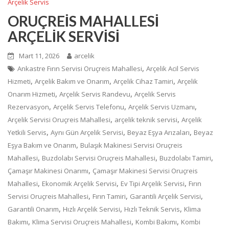
Arçelik Servis
ORUÇREİS MAHALLESİ
ARÇELİK SERVİSİ
Mart 11, 2026
arcelik
,
Ankastre Fırın Servisi Oruçreis Mahallesi
Arçelik Acil Servis
,
,
,
Hizmeti
Arçelik Bakım ve Onarım
Arçelik Cihaz Tamiri
Arçelik
,
,
Onarım Hizmeti
Arçelik Servis Randevu
Arçelik Servis
,
,
,
Rezervasyon
Arçelik Servis Telefonu
Arçelik Servis Uzmanı
,
,
Arçelik Servisi Oruçreis Mahallesi
arçelik teknik servisi
Arçelik
,
,
,
Yetkili Servis
Aynı Gün Arçelik Servisi
Beyaz Eşya Arızaları
Beyaz
,
Eşya Bakım ve Onarım
Bulaşık Makinesi Servisi Oruçreis
,
,
,
Mahallesi
Buzdolabı Servisi Oruçreis Mahallesi
Buzdolabı Tamiri
,
Çamaşır Makinesi Onarımı
Çamaşır Makinesi Servisi Oruçreis
,
,
,
Mahallesi
Ekonomik Arçelik Servisi
Ev Tipi Arçelik Servisi
Fırın
,
,
,
Servisi Oruçreis Mahallesi
Fırın Tamiri
Garantili Arçelik Servisi
,
,
,
Garantili Onarım
Hızlı Arçelik Servisi
Hızlı Teknik Servis
Klima
,
,
,
Bakımı
Klima Servisi Oruçreis Mahallesi
Kombi Bakımı
Kombi