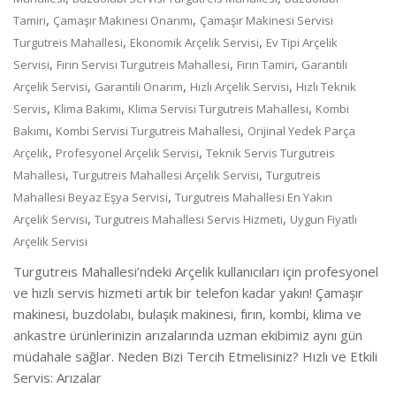
,
,
Tamiri
Çamaşır Makinesi Onarımı
Çamaşır Makinesi Servisi
,
,
Turgutreis Mahallesi
Ekonomik Arçelik Servisi
Ev Tipi Arçelik
,
,
,
Servisi
Fırın Servisi Turgutreis Mahallesi
Fırın Tamiri
Garantili
,
,
,
Arçelik Servisi
Garantili Onarım
Hızlı Arçelik Servisi
Hızlı Teknik
,
,
,
Servis
Klima Bakımı
Klima Servisi Turgutreis Mahallesi
Kombi
,
,
Bakımı
Kombi Servisi Turgutreis Mahallesi
Orijinal Yedek Parça
,
,
Arçelik
Profesyonel Arçelik Servisi
Teknik Servis Turgutreis
,
,
Mahallesi
Turgutreis Mahallesi Arçelik Servisi
Turgutreis
,
Mahallesi Beyaz Eşya Servisi
Turgutreis Mahallesi En Yakın
,
,
Arçelik Servisi
Turgutreis Mahallesi Servis Hizmeti
Uygun Fiyatlı
Arçelik Servisi
Turgutreis Mahallesi’ndeki Arçelik kullanıcıları için profesyonel
ve hızlı servis hizmeti artık bir telefon kadar yakın! Çamaşır
makinesi, buzdolabı, bulaşık makinesi, fırın, kombi, klima ve
ankastre ürünlerinizin arızalarında uzman ekibimiz aynı gün
müdahale sağlar. Neden Bizi Tercih Etmelisiniz? Hızlı ve Etkili
Servis: Arızalar