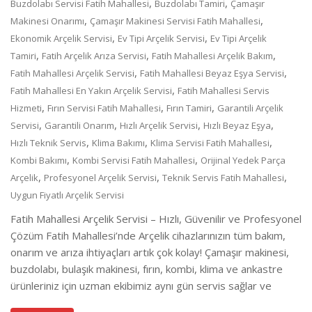
,
,
Buzdolabı Servisi Fatih Mahallesi
Buzdolabı Tamiri
Çamaşır
,
,
Makinesi Onarımı
Çamaşır Makinesi Servisi Fatih Mahallesi
,
,
Ekonomik Arçelik Servisi
Ev Tipi Arçelik Servisi
Ev Tipi Arçelik
,
,
,
Tamiri
Fatih Arçelik Arıza Servisi
Fatih Mahallesi Arçelik Bakım
,
,
Fatih Mahallesi Arçelik Servisi
Fatih Mahallesi Beyaz Eşya Servisi
,
Fatih Mahallesi En Yakın Arçelik Servisi
Fatih Mahallesi Servis
,
,
,
Hizmeti
Fırın Servisi Fatih Mahallesi
Fırın Tamiri
Garantili Arçelik
,
,
,
,
Servisi
Garantili Onarım
Hızlı Arçelik Servisi
Hızlı Beyaz Eşya
,
,
,
Hızlı Teknik Servis
Klima Bakımı
Klima Servisi Fatih Mahallesi
,
,
Kombi Bakımı
Kombi Servisi Fatih Mahallesi
Orijinal Yedek Parça
,
,
,
Arçelik
Profesyonel Arçelik Servisi
Teknik Servis Fatih Mahallesi
Uygun Fiyatlı Arçelik Servisi
Fatih Mahallesi Arçelik Servisi – Hızlı, Güvenilir ve Profesyonel
Çözüm Fatih Mahallesi’nde Arçelik cihazlarınızın tüm bakım,
onarım ve arıza ihtiyaçları artık çok kolay! Çamaşır makinesi,
buzdolabı, bulaşık makinesi, fırın, kombi, klima ve ankastre
ürünleriniz için uzman ekibimiz aynı gün servis sağlar ve