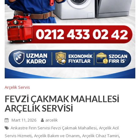
Arçelik Servis
FEVZİ ÇAKMAK MAHALLESİ
ARÇELİK SERVİSİ
Mart 11, 2026
arcelik
,
Ankastre Fırın Servisi Fevzi Çakmak Mahallesi
Arçelik Acil
,
,
,
Servis Hizmeti
Arçelik Bakım ve Onarım
Arçelik Cihaz Tamiri