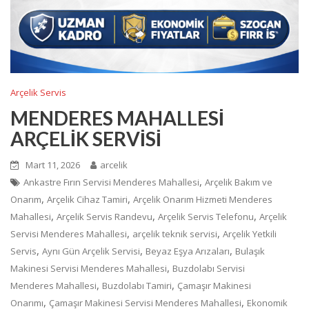
Arçelik Servis
MENDERES MAHALLESİ
ARÇELİK SERVİSİ
Mart 11, 2026
arcelik
,
Ankastre Fırın Servisi Menderes Mahallesi
Arçelik Bakım ve
,
,
Onarım
Arçelik Cihaz Tamiri
Arçelik Onarım Hizmeti Menderes
,
,
,
Mahallesi
Arçelik Servis Randevu
Arçelik Servis Telefonu
Arçelik
,
,
Servisi Menderes Mahallesi
arçelik teknik servisi
Arçelik Yetkili
,
,
,
Servis
Aynı Gün Arçelik Servisi
Beyaz Eşya Arızaları
Bulaşık
,
Makinesi Servisi Menderes Mahallesi
Buzdolabı Servisi
,
,
Menderes Mahallesi
Buzdolabı Tamiri
Çamaşır Makinesi
,
,
Onarımı
Çamaşır Makinesi Servisi Menderes Mahallesi
Ekonomik