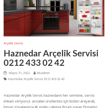
Arçelik Servis
Haznedar Arçelik Servisi
0212 433 02 42
Mayıs 31, 2022
bbadmin
Haznedar Arçelik Servis 0212 433 02 42
Haznedar Arçelik Servis haznedarın her semtine, servis
imkanı veriyoruz. arızalan ürünleriniz için bizleri arayarak,
beyaz eşyalarınıza ilk günkü çalışma fırsatı sunan firmamız