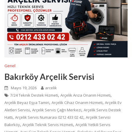
Genel
Bakırköy Arçelik Servisi
Mayıs 19, 2026
arcelik
,
,
7/24 Teknik Destek Hizmeti
Arçelik Arıza Onarım Hizmeti
,
,
Arçelik Beyaz Eşya Tamiri
Arçelik Cihaz Onarım Hizmeti
Arçelik Ev
,
,
Aletleri Servisi
Arçelik Servis Çağrı Merkezi
Arçelik Servis Destek
,
,
Hattı
Arçelik Servis Numarası 0212 433 02 42
Arçelik Servisi
,
,
Bakırköy
Arçelik Teknik Servis Hizmeti
Arçelik Yetkili Servis
,
,
Hizmeti
Aynı Gün Teknik Servis Hizmeti
Bakırköy Acil Beyaz Eşya