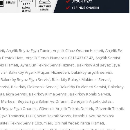
,
,
,
eti
Arçelik Beyaz Eşya Tamiri
Arçelik Cihaz Onarım Hizmeti
Arçelik Ev
,
,
s Destek Hattı
Arçelik Servis Numarası 0212 433 02 42
Arçelik Servisi
,
,
rvis Hizmeti
Aynı Gün Teknik Servis Hizmeti
Bakırköy Acil Beyaz Eşya
,
,
,
visi
Bakırköy Arçelik Müşteri Hizmetleri
bakırköy arçelik servisi
,
,
,
Bakırköy Beyaz Eşya Servisi
Bakırköy Bulaşık Makinesi Servisi
,
,
,
rvisi
Bakırköy Elektronik Servisi
Bakırköy Ev Aletleri Servisi
Bakırköy
,
,
,
a Bakım Servisi
Bakırköy Klima Servisi
Bakırköy Kombi Servisi
,
,
,
s Merkezi
Beyaz Eşya Bakım ve Onarım
Deneyimli Arçelik Ustası
,
,
li Beyaz Eşya Onarımı
Güvenilir Arçelik Teknik Destek
Güvenilir Teknik
,
,
Eşya Tamircisi
Hızlı Çözüm Teknik Servis
İstanbul Avrupa Yakası
,
,
aliteli Teknik Servis Çözümleri
Orijinal Yedek Parça Hizmeti