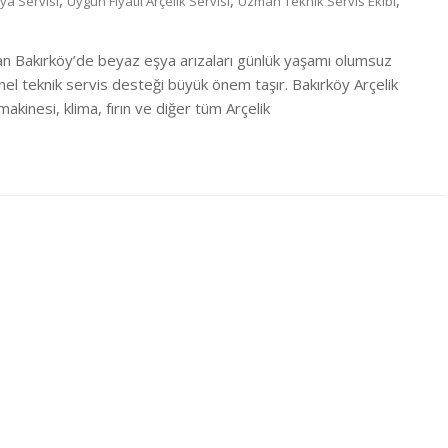
,
,
,
ya Servisi
Uygun Fiyatlı Arçelik Servisi
Uzman Teknik Servis Ekibi
lan Bakırköy’de beyaz eşya arızaları günlük yaşamı olumsuz
onel teknik servis desteği büyük önem taşır. Bakırköy Arçelik
makinesi, klima, fırın ve diğer tüm Arçelik