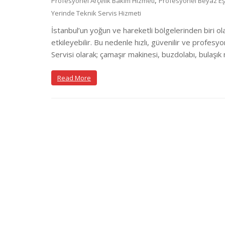
,
Profesyonel Arçelik Bakım Hizmeti
Profesyonel Beyaz Eş
Yerinde Teknik Servis Hizmeti
İstanbul’un yoğun ve hareketli bölgelerinden biri o
etkileyebilir. Bu nedenle hızlı, güvenilir ve profesy
Servisi olarak; çamaşır makinesi, buzdolabı, bulaşık 
Read More