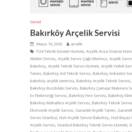
Genel
Bakırköy Arçelik Servisi
Mayıs 19, 2026
arcelik
,
7/24 Teknik Destek Hizmeti
Arçelik Arıza Onarım Hizm
,
,
Aletleri Servisi
Arçelik Servis Çağrı Merkezi
Arçelik Servi
,
,
Bakırköy
Arçelik Teknik Servis Hizmeti
Arçelik Yetkili Se
,
,
Tamiri
Bakırköy Acil Teknik Servis
Bakırköy Ankastre Ser
,
bakırköy arçelik tamircisi
Bakırköy Arçelik Teknik Servisi
,
Bakırköy Buzdolabı Servisi
Bakırköy Çamaşır Makinesi Se
,
,
Ev Elektroniği Servisi
Bakırköy Fırın Servisi
Bakırköy Klim
,
Bakırköy Mahallesi Arçelik Servisi
Bakırköy Teknik Servi
,
,
Ekonomik Arçelik Servisi
Garantili Arçelik Tamiri
Garanti
,
,
Servis İstanbul
Hızlı Arçelik Servisi Bakırköy
Hızlı Beyaz 
,
,
Arçelik Servisi
İstanbul Bakırköy Teknik Servis Hizmeti
K