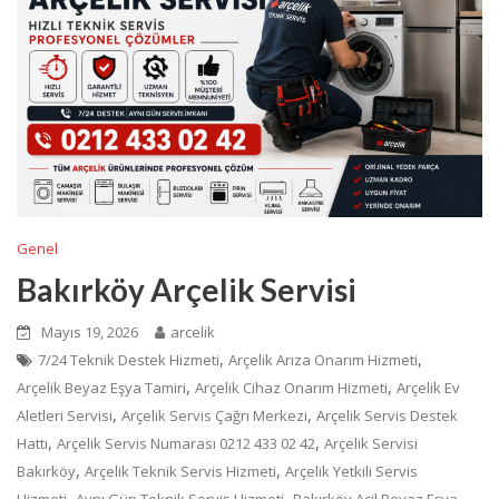
Genel
Bakırköy Arçelik Servisi
Mayıs 19, 2026
arcelik
,
,
7/24 Teknik Destek Hizmeti
Arçelik Arıza Onarım Hizmeti
,
,
Arçelik Beyaz Eşya Tamiri
Arçelik Cihaz Onarım Hizmeti
Arçelik Ev
,
,
Aletleri Servisi
Arçelik Servis Çağrı Merkezi
Arçelik Servis Destek
,
,
Hattı
Arçelik Servis Numarası 0212 433 02 42
Arçelik Servisi
,
,
Bakırköy
Arçelik Teknik Servis Hizmeti
Arçelik Yetkili Servis
,
,
Hizmeti
Aynı Gün Teknik Servis Hizmeti
Bakırköy Acil Beyaz Eşya