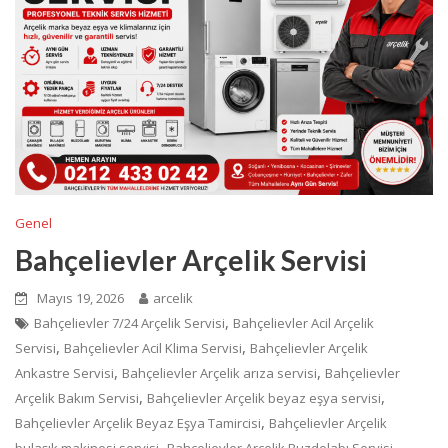
Genel
Bahçelievler Arçelik Servisi
Mayıs 19, 2026
arcelik
,
Bahçelievler 7/24 Arçelik Servisi
Bahçelievler Acil Arçelik
,
,
Servisi
Bahçelievler Acil Klima Servisi
Bahçelievler Arçelik
,
,
Ankastre Servisi
Bahçelievler Arçelik arıza servisi
Bahçelievler
,
,
Arçelik Bakım Servisi
Bahçelievler Arçelik beyaz eşya servisi
,
Bahçelievler Arçelik Beyaz Eşya Tamircisi
Bahçelievler Arçelik
,
,
bulaşık makinesi servisi
Bahçelievler Arçelik Buzdolabı Servisi