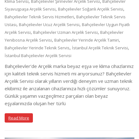
,
,
Klima Servisi
Bahçelievler Şirinevler Arçelik Servisi
Bahçelievler
,
,
Siyavuşpaşa Arçelik Servisi
Bahçelievler Soğanlı Arçelik Servisi
,
Bahçelievler Teknik Servis Hizmetleri
Bahçelievler Teknik Servis
,
,
Ustası
Bahçelievler Ucuz Arçelik Servisi
Bahçelievler Uygun Fiyatlı
,
,
Arçelik Servisi
Bahçelievler Uzman Arçelik Servisi
Bahçelievler
,
,
Yenibosna Arçelik Servisi
Bahçelievler Yerinde Arçelik Tamiri
,
,
Bahçelievler Yerinde Teknik Servis
İstanbul Arçelik Teknik Servisi
İstanbul Bahçelievler Arçelik Servisi
Bahçelievler’de Arçelik marka beyaz eşya ve klima cihazlarınız
için kaliteli teknik servis hizmeti mi arıyorsunuz? Bahçelievler
Arçelik Servisi olarak yılların verdiği deneyim ve uzman teknik
ekibimiz ile arızalanan cihazlarınıza hızlı çözümler sunuyoruz.
Günlük yaşamın vazgeçilmez parçaları olan beyaz
eşyalarınızda oluşan her türlü
Read More