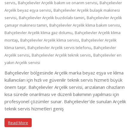
,
,
servis
Bahçelievler Arçelik bakım ve onarım servisi
Bahçelievler
,
Arçelik beyaz eşya servisi
Bahçelievler Arçelik bulaşık makinesi
,
,
servisi
Bahçelievler Arçelik buzdolabı tamiri
Bahçelievler Arçelik
,
,
çamaşır makinesi tamiri
Bahçelievler Arçelik klima bakım servisi
,
Bahçelievler Arçelik klima gaz dolumu
Bahçelievler Arçelik klima
,
,
montajı
Bahçelievler Arçelik klima servisi
Bahçelievler Arçelik
,
,
klima tamiri
Bahçelievler Arçelik servis telefonu
Bahçelievler
,
,
Arçelik servisi
Bahçelievler Arçelik teknik servis
Bahçelievler en
yakın Arçelik servisi
Bahçelievler bölgesinde Arçelik marka beyaz eşya ve klima
kullanıcıları için hızlı ve güvenilir teknik servis hizmeti büyük
önem taşır. Bahçelievler Arçelik servisi, arızalanan cihazların
kısa sürede onarılması ve düzenli bakımının yapılması için
profesyonel çözümler sunar. Bahçelievler’de sunulan Arçelik
teknik servis hizmetleri geniş
Read More