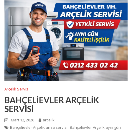
Arçelik Servis
BAHÇELİEVLER ARÇELİK
SERVİSİ
Mart 12, 2026
arcelik
,
Bahçelievler Arçelik arıza servisi
Bahçelievler Arçelik aynı gün