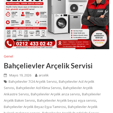
Genel
Bahçelievler Arçelik Servisi
Mayıs 19, 2026
arcelik
,
Bahçelievler 7/24 Arçelik Servisi
Bahçelievler Acil Arçelik
,
,
Servisi
Bahçelievler Acil Klima Servisi
Bahçelievler Arçelik
,
,
Ankastre Servisi
Bahçelievler Arçelik arıza servisi
Bahçelievler
,
,
Arçelik Bakım Servisi
Bahçelievler Arçelik beyaz eşya servisi
,
Bahçelievler Arçelik Beyaz Eşya Tamircisi
Bahçelievler Arçelik
,
,
bulaşık makinesi servisi
Bahçelievler Arçelik Buzdolabı Servisi