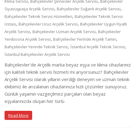
,
,
Klima Servisi
Bahçelievler Şirinevler Arçelik Servisi
Bahçelievler
,
,
Siyavuşpaşa Arçelik Servisi
Bahçelievler Soğanlı Arçelik Servisi
,
Bahçelievler Teknik Servis Hizmetleri
Bahçelievler Teknik Servis
,
,
Ustası
Bahçelievler Ucuz Arçelik Servisi
Bahçelievler Uygun Fiyatlı
,
,
Arçelik Servisi
Bahçelievler Uzman Arçelik Servisi
Bahçelievler
,
,
Yenibosna Arçelik Servisi
Bahçelievler Yerinde Arçelik Tamiri
,
,
Bahçelievler Yerinde Teknik Servis
İstanbul Arçelik Teknik Servisi
İstanbul Bahçelievler Arçelik Servisi
Bahçelievler’de Arçelik marka beyaz eşya ve klima cihazlarınız
için kaliteli teknik servis hizmeti mi arıyorsunuz? Bahçelievler
Arçelik Servisi olarak yılların verdiği deneyim ve uzman teknik
ekibimiz ile arızalanan cihazlarınıza hızlı çözümler sunuyoruz.
Günlük yaşamın vazgeçilmez parçaları olan beyaz
eşyalarınızda oluşan her türlü
Read More