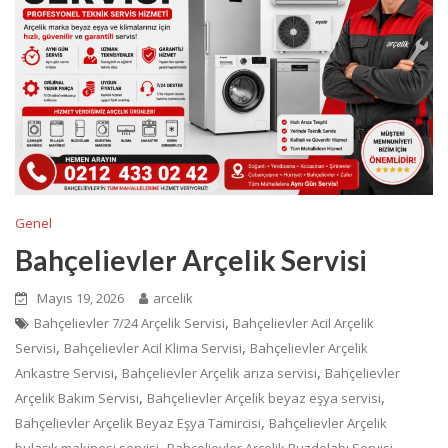
Genel
Bahçelievler Arçelik Servisi
Mayıs 19, 2026
arcelik
,
Bahçelievler 7/24 Arçelik Servisi
Bahçelievler Acil Arçelik
,
,
Servisi
Bahçelievler Acil Klima Servisi
Bahçelievler Arçelik
,
,
Ankastre Servisi
Bahçelievler Arçelik arıza servisi
Bahçelievler
,
,
Arçelik Bakım Servisi
Bahçelievler Arçelik beyaz eşya servisi
,
Bahçelievler Arçelik Beyaz Eşya Tamircisi
Bahçelievler Arçelik
,
,
bulaşık makinesi servisi
Bahçelievler Arçelik Buzdolabı Servisi