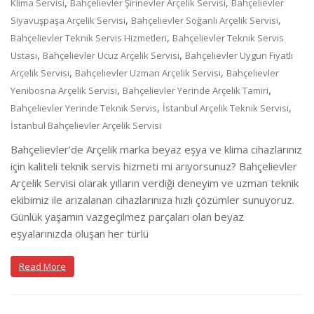
,
,
Klima Servisi
Bahçelievler Şirinevler Arçelik Servisi
Bahçelievler
,
,
Siyavuşpaşa Arçelik Servisi
Bahçelievler Soğanlı Arçelik Servisi
,
Bahçelievler Teknik Servis Hizmetleri
Bahçelievler Teknik Servis
,
,
Ustası
Bahçelievler Ucuz Arçelik Servisi
Bahçelievler Uygun Fiyatlı
,
,
Arçelik Servisi
Bahçelievler Uzman Arçelik Servisi
Bahçelievler
,
,
Yenibosna Arçelik Servisi
Bahçelievler Yerinde Arçelik Tamiri
,
,
Bahçelievler Yerinde Teknik Servis
İstanbul Arçelik Teknik Servisi
İstanbul Bahçelievler Arçelik Servisi
Bahçelievler’de Arçelik marka beyaz eşya ve klima cihazlarınız
için kaliteli teknik servis hizmeti mi arıyorsunuz? Bahçelievler
Arçelik Servisi olarak yılların verdiği deneyim ve uzman teknik
ekibimiz ile arızalanan cihazlarınıza hızlı çözümler sunuyoruz.
Günlük yaşamın vazgeçilmez parçaları olan beyaz
eşyalarınızda oluşan her türlü
Read More