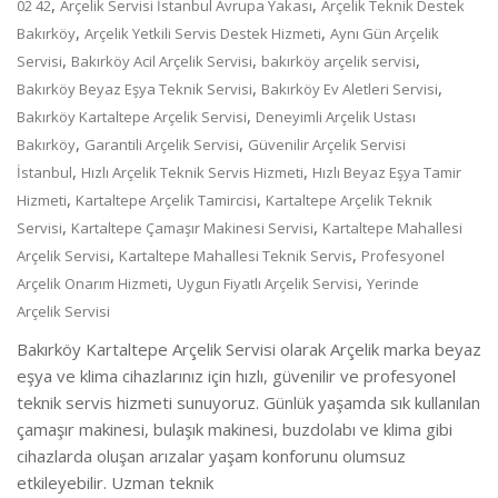
,
,
02 42
Arçelik Servisi İstanbul Avrupa Yakası
Arçelik Teknik Destek
,
,
Bakırköy
Arçelik Yetkili Servis Destek Hizmeti
Aynı Gün Arçelik
,
,
,
Servisi
Bakırköy Acil Arçelik Servisi
bakırköy arçelik servisi
,
,
Bakırköy Beyaz Eşya Teknik Servisi
Bakırköy Ev Aletleri Servisi
,
Bakırköy Kartaltepe Arçelik Servisi
Deneyimli Arçelik Ustası
,
,
Bakırköy
Garantili Arçelik Servisi
Güvenilir Arçelik Servisi
,
,
İstanbul
Hızlı Arçelik Teknik Servis Hizmeti
Hızlı Beyaz Eşya Tamir
,
,
Hizmeti
Kartaltepe Arçelik Tamircisi
Kartaltepe Arçelik Teknik
,
,
Servisi
Kartaltepe Çamaşır Makinesi Servisi
Kartaltepe Mahallesi
,
,
Arçelik Servisi
Kartaltepe Mahallesi Teknik Servis
Profesyonel
,
,
Arçelik Onarım Hizmeti
Uygun Fiyatlı Arçelik Servisi
Yerinde
Arçelik Servisi
Bakırköy Kartaltepe Arçelik Servisi olarak Arçelik marka beyaz
eşya ve klima cihazlarınız için hızlı, güvenilir ve profesyonel
teknik servis hizmeti sunuyoruz. Günlük yaşamda sık kullanılan
çamaşır makinesi, bulaşık makinesi, buzdolabı ve klima gibi
cihazlarda oluşan arızalar yaşam konforunu olumsuz
etkileyebilir. Uzman teknik