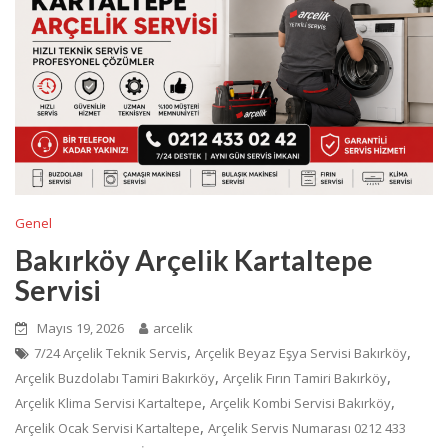
Genel
Bakırköy Arçelik Kartaltepe
Servisi
Mayıs 19, 2026
arcelik
,
,
7/24 Arçelik Teknik Servis
Arçelik Beyaz Eşya Servisi Bakırköy
,
,
Arçelik Buzdolabı Tamiri Bakırköy
Arçelik Fırın Tamiri Bakırköy
,
,
Arçelik Klima Servisi Kartaltepe
Arçelik Kombi Servisi Bakırköy
,
Arçelik Ocak Servisi Kartaltepe
Arçelik Servis Numarası 0212 433