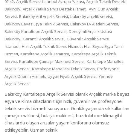
,
,
02 42
Arçelik Servisi İstanbul Avrupa Yakası
Arçelik Teknik Destek
,
,
Bakırköy
Arçelik Yetkili Servis Destek Hizmeti
Aynı Gün Arçelik
,
,
,
Servisi
Bakırköy Acil Arçelik Servisi
bakırköy arçelik servisi
,
,
Bakırköy Beyaz Eşya Teknik Servisi
Bakırköy Ev Aletleri Servisi
,
Bakırköy Kartaltepe Arçelik Servisi
Deneyimli Arçelik Ustası
,
,
Bakırköy
Garantili Arçelik Servisi
Güvenilir Arçelik Servisi
,
,
İstanbul
Hızlı Arçelik Teknik Servis Hizmeti
Hızlı Beyaz Eşya Tamir
,
,
Hizmeti
Kartaltepe Arçelik Tamircisi
Kartaltepe Arçelik Teknik
,
,
Servisi
Kartaltepe Çamaşır Makinesi Servisi
Kartaltepe Mahallesi
,
,
Arçelik Servisi
Kartaltepe Mahallesi Teknik Servis
Profesyonel
,
,
Arçelik Onarım Hizmeti
Uygun Fiyatlı Arçelik Servisi
Yerinde
Arçelik Servisi
Bakırköy Kartaltepe Arçelik Servisi olarak Arçelik marka beyaz
eşya ve klima cihazlarınız için hızlı, güvenilir ve profesyonel
teknik servis hizmeti sunuyoruz. Günlük yaşamda sık kullanılan
çamaşır makinesi, bulaşık makinesi, buzdolabı ve klima gibi
cihazlarda oluşan arızalar yaşam konforunu olumsuz
etkileyebilir. Uzman teknik