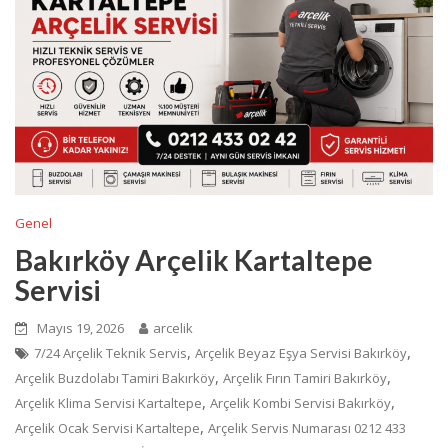
Genel
Bakırköy Arçelik Kartaltepe
Servisi
Mayıs 19, 2026
arcelik
,
,
7/24 Arçelik Teknik Servis
Arçelik Beyaz Eşya Servisi Bakırköy
,
,
Arçelik Buzdolabı Tamiri Bakırköy
Arçelik Fırın Tamiri Bakırköy
,
,
Arçelik Klima Servisi Kartaltepe
Arçelik Kombi Servisi Bakırköy
,
Arçelik Ocak Servisi Kartaltepe
Arçelik Servis Numarası 0212 433