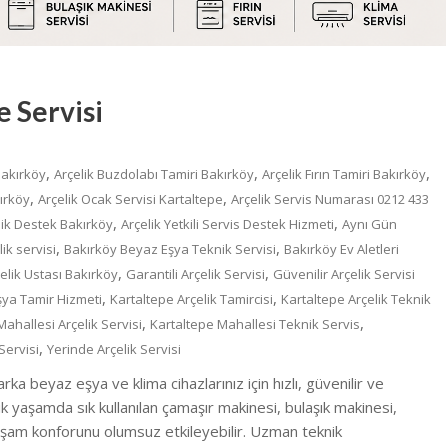
e Servisi
,
,
,
Bakırköy
Arçelik Buzdolabı Tamiri Bakırköy
Arçelik Fırın Tamiri Bakırköy
,
,
ırköy
Arçelik Ocak Servisi Kartaltepe
Arçelik Servis Numarası 0212 433
,
,
nik Destek Bakırköy
Arçelik Yetkili Servis Destek Hizmeti
Aynı Gün
,
,
ik servisi
Bakırköy Beyaz Eşya Teknik Servisi
Bakırköy Ev Aletleri
,
,
elik Ustası Bakırköy
Garantili Arçelik Servisi
Güvenilir Arçelik Servisi
,
,
şya Tamir Hizmeti
Kartaltepe Arçelik Tamircisi
Kartaltepe Arçelik Teknik
,
,
ahallesi Arçelik Servisi
Kartaltepe Mahallesi Teknik Servis
,
Servisi
Yerinde Arçelik Servisi
ka beyaz eşya ve klima cihazlarınız için hızlı, güvenilir ve
 yaşamda sık kullanılan çamaşır makinesi, bulaşık makinesi,
yaşam konforunu olumsuz etkileyebilir. Uzman teknik