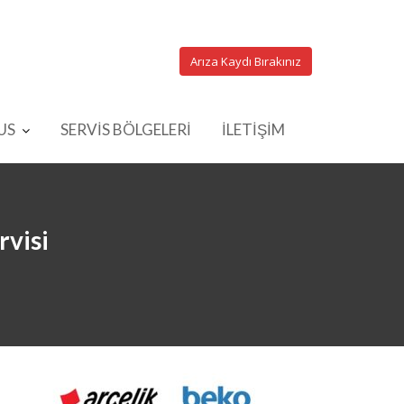
Arıza Kaydı Bırakınız
US
SERVİS BÖLGELERİ
İLETİŞİM
rvisi