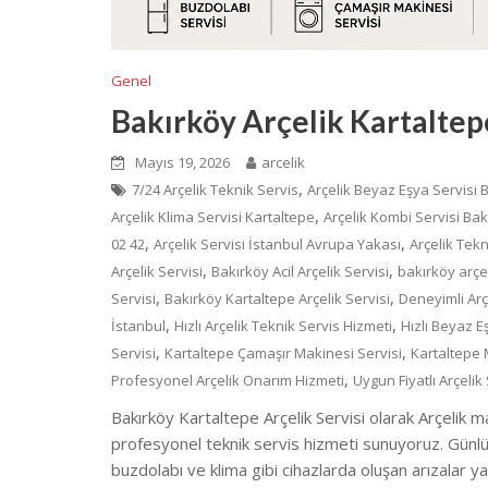
Genel
Bakırköy Arçelik Kartaltep
Mayıs 19, 2026
arcelik
,
7/24 Arçelik Teknik Servis
Arçelik Beyaz Eşya Servisi 
,
Arçelik Klima Servisi Kartaltepe
Arçelik Kombi Servisi Bak
,
,
02 42
Arçelik Servisi İstanbul Avrupa Yakası
Arçelik Tek
,
,
Arçelik Servisi
Bakırköy Acil Arçelik Servisi
bakırköy arçel
,
,
Servisi
Bakırköy Kartaltepe Arçelik Servisi
Deneyimli Arç
,
,
İstanbul
Hızlı Arçelik Teknik Servis Hizmeti
Hızlı Beyaz E
,
,
Servisi
Kartaltepe Çamaşır Makinesi Servisi
Kartaltepe M
,
Profesyonel Arçelik Onarım Hizmeti
Uygun Fiyatlı Arçelik 
Bakırköy Kartaltepe Arçelik Servisi olarak Arçelik mar
profesyonel teknik servis hizmeti sunuyoruz. Günlük
buzdolabı ve klima gibi cihazlarda oluşan arızalar 