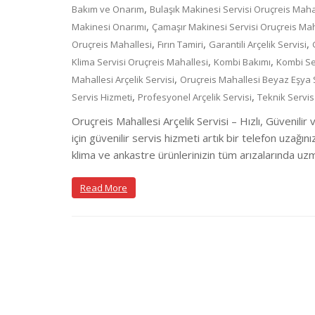
,
Bakım ve Onarım
Bulaşık Makinesi Servisi Oruçreis Maha
,
Makinesi Onarımı
Çamaşır Makinesi Servisi Oruçreis Mah
,
,
,
Oruçreis Mahallesi
Fırın Tamiri
Garantili Arçelik Servisi
,
,
Klima Servisi Oruçreis Mahallesi
Kombi Bakımı
Kombi Se
,
Mahallesi Arçelik Servisi
Oruçreis Mahallesi Beyaz Eşya 
,
,
Servis Hizmeti
Profesyonel Arçelik Servisi
Teknik Servis
Oruçreis Mahallesi Arçelik Servisi – Hızlı, Güvenilir
için güvenilir servis hizmeti artık bir telefon uzağın
klima ve ankastre ürünlerinizin tüm arızalarında uz
Read More