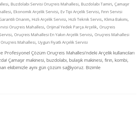
,
,
,
llesi
Buzdolabı Servisi Oruçreis Mahallesi
Buzdolabı Tamiri
Çamaşır
,
,
,
allesi
Ekonomik Arçelik Servisi
Ev Tipi Arçelik Servisi
Fırın Servisi
,
,
,
,
Garantili Onarım
Hızlı Arçelik Servisi
Hızlı Teknik Servis
Klima Bakımı
,
,
rvisi Oruçreis Mahallesi
Orijinal Yedek Parça Arçelik
Oruçreis
,
,
Servisi
Oruçreis Mahallesi En Yakın Arçelik Servisi
Oruçreis Mahallesi
,
 Oruçreis Mahallesi
Uygun Fiyatlı Arçelik Servisi
 ve Profesyonel Çözüm Oruçreis Mahallesi’ndeki Arçelik kullanıcıları
ızda! Çamaşır makinesi, buzdolabı, bulaşık makinesi, fırın, kombi,
man ekibimizle aynı gün çözüm sağlıyoruz. Bizimle