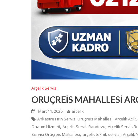
Arçelik Servis
ORUÇREİS MAHALLESİ ARÇ
Mart 11, 2026
arcelik
,
Ankastre Fırın Servisi Oruçreis Mahallesi
Arçelik Acil 
,
,
Onarım Hizmeti
Arçelik Servis Randevu
Arçelik Servis 
,
,
Servisi Oruçreis Mahallesi
arçelik teknik servisi
Arçelik Y