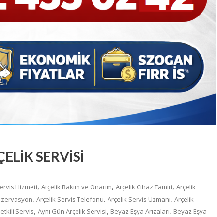
ELİK SERVİSİ
,
,
,
Servis Hizmeti
Arçelik Bakım ve Onarım
Arçelik Cihaz Tamiri
Arçelik
,
,
,
Rezervasyon
Arçelik Servis Telefonu
Arçelik Servis Uzmanı
Arçelik
,
,
,
etkili Servis
Aynı Gün Arçelik Servisi
Beyaz Eşya Arızaları
Beyaz Eşya