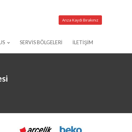
Arıza Kaydı Bırakınız
US
SERVİS BÖLGELERİ
İLETİŞİM
esi