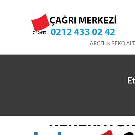
Skip
to
content
ARÇELİK BEKO ALT
Et