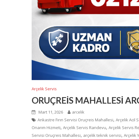
Arçelik Servis
ORUÇREİS MAHALLESİ ARÇ
Mart 11, 2026
arcelik
,
Ankastre Fırın Servisi Oruçreis Mahallesi
Arçelik Acil 
,
,
Onarım Hizmeti
Arçelik Servis Randevu
Arçelik Servis 
,
,
Servisi Oruçreis Mahallesi
arçelik teknik servisi
Arçelik Y