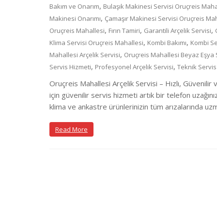
,
Bakım ve Onarım
Bulaşık Makinesi Servisi Oruçreis Maha
,
Makinesi Onarımı
Çamaşır Makinesi Servisi Oruçreis Mah
,
,
,
Oruçreis Mahallesi
Fırın Tamiri
Garantili Arçelik Servisi
,
,
Klima Servisi Oruçreis Mahallesi
Kombi Bakımı
Kombi Se
,
Mahallesi Arçelik Servisi
Oruçreis Mahallesi Beyaz Eşya 
,
,
Servis Hizmeti
Profesyonel Arçelik Servisi
Teknik Servis
Oruçreis Mahallesi Arçelik Servisi – Hızlı, Güvenilir
için güvenilir servis hizmeti artık bir telefon uzağın
klima ve ankastre ürünlerinizin tüm arızalarında uz
Read More