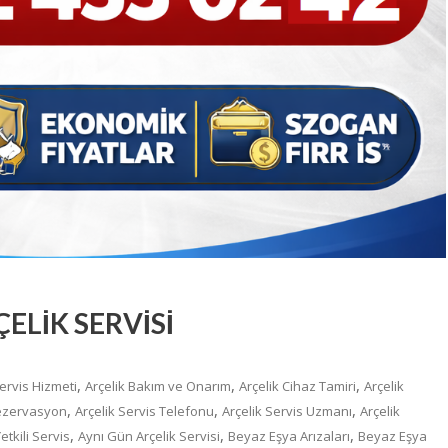
ELİK SERVİSİ
,
,
,
Servis Hizmeti
Arçelik Bakım ve Onarım
Arçelik Cihaz Tamiri
Arçelik
,
,
,
Rezervasyon
Arçelik Servis Telefonu
Arçelik Servis Uzmanı
Arçelik
,
,
,
etkili Servis
Aynı Gün Arçelik Servisi
Beyaz Eşya Arızaları
Beyaz Eşya