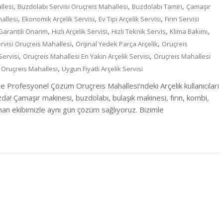
,
,
,
llesi
Buzdolabı Servisi Oruçreis Mahallesi
Buzdolabı Tamiri
Çamaşır
,
,
,
allesi
Ekonomik Arçelik Servisi
Ev Tipi Arçelik Servisi
Fırın Servisi
,
,
,
,
Garantili Onarım
Hızlı Arçelik Servisi
Hızlı Teknik Servis
Klima Bakımı
,
,
rvisi Oruçreis Mahallesi
Orijinal Yedek Parça Arçelik
Oruçreis
,
,
Servisi
Oruçreis Mahallesi En Yakın Arçelik Servisi
Oruçreis Mahallesi
,
 Oruçreis Mahallesi
Uygun Fiyatlı Arçelik Servisi
 ve Profesyonel Çözüm Oruçreis Mahallesi’ndeki Arçelik kullanıcıları
ızda! Çamaşır makinesi, buzdolabı, bulaşık makinesi, fırın, kombi,
man ekibimizle aynı gün çözüm sağlıyoruz. Bizimle