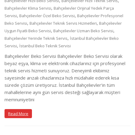
,
,
Bahçelievler Hızlı Beko Servisi
Bahçelievler Hızlı Teknik Servis
,
Bahçelievler Klima Servisi
Bahçelievler Orijinal Yedek Parça
,
,
Servisi
Bahçelievler Özel Beko Servisi
Bahçelievler Profesyonel
,
,
Beko Servisi
Bahçelievler Teknik Servis Hizmetleri
Bahçelievler
,
,
Uygun Fiyatlı Beko Servisi
Bahçelievler Uzman Beko Servisi
,
Bahçelievler Yerinde Teknik Servis
İstanbul Bahçelievler Beko
,
Servisi
İstanbul Beko Teknik Servisi
Bahçelievler Beko Servisi Bahçelievler Beko Servisi olarak
beyaz eşya, klima ve elektronik cihazlarınız için profesyonel
teknik servis hizmeti sunuyoruz. Deneyimli ekibimiz
sayesinde arızalı cihazlarınıza hızlı müdahale ederek kısa
sürede çözüm üretiyoruz. İstanbul Bahçelievler’in tüm
mahallelerine aynı gün servis desteği sağlayarak müşteri
memnuniyetini
Read More