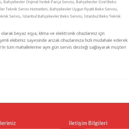
,
,
i
Bahçelievler Orijinal Yedek Parça Servisi
Bahçelievler Özel Beko
,
,
ler Teknik Servis Hizmetleri
Bahçelievler Uygun Fiyatlı Beko Servisi
,
,
eknik Servis
İstanbul Bahçelievler Beko Servisi
İstanbul Beko Teknik
olarak beyaz eşya, klima ve elektronik cihazlarınız için
mli ekibimiz sayesinde arızalı cihazlarınıza hızlı müdahale ederek
r’in tüm mahallelerine aynı gün servis desteği sağlayarak müşteri
lerimiz
İletişim Bilgileri