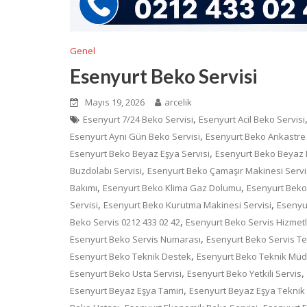
Genel
Esenyurt Beko Servisi
Mayıs 19, 2026
arcelik
,
Esenyurt 7/24 Beko Servisi
Esenyurt Acil Beko Servisi
,
Esenyurt Aynı Gün Beko Servisi
Esenyurt Beko Ankastre 
,
Esenyurt Beko Beyaz Eşya Servisi
Esenyurt Beko Beyaz E
,
Buzdolabı Servisi
Esenyurt Beko Çamaşır Makinesi Servi
,
,
Bakımı
Esenyurt Beko Klima Gaz Dolumu
Esenyurt Beko 
,
,
Servisi
Esenyurt Beko Kurutma Makinesi Servisi
Esenyur
,
Beko Servis 0212 433 02 42
Esenyurt Beko Servis Hizmetl
,
Esenyurt Beko Servis Numarası
Esenyurt Beko Servis T
,
Esenyurt Beko Teknik Destek
Esenyurt Beko Teknik Mü
,
,
Esenyurt Beko Usta Servisi
Esenyurt Beko Yetkili Servis
,
Esenyurt Beyaz Eşya Tamiri
Esenyurt Beyaz Eşya Teknik 