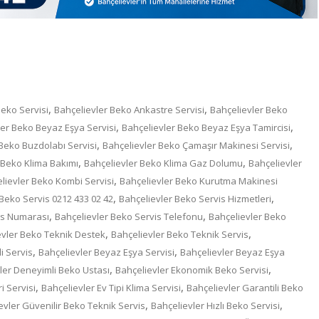
,
,
eko Servisi
Bahçelievler Beko Ankastre Servisi
Bahçelievler Beko
,
,
ler Beko Beyaz Eşya Servisi
Bahçelievler Beko Beyaz Eşya Tamircisi
,
,
Beko Buzdolabı Servisi
Bahçelievler Beko Çamaşır Makinesi Servisi
,
,
 Beko Klima Bakımı
Bahçelievler Beko Klima Gaz Dolumu
Bahçelievler
,
lievler Beko Kombi Servisi
Bahçelievler Beko Kurutma Makinesi
,
,
Beko Servis 0212 433 02 42
Bahçelievler Beko Servis Hizmetleri
,
,
is Numarası
Bahçelievler Beko Servis Telefonu
Bahçelievler Beko
,
,
evler Beko Teknik Destek
Bahçelievler Beko Teknik Servis
,
,
i Servis
Bahçelievler Beyaz Eşya Servisi
Bahçelievler Beyaz Eşya
,
,
ler Deneyimli Beko Ustası
Bahçelievler Ekonomik Beko Servisi
,
,
i Servisi
Bahçelievler Ev Tipi Klima Servisi
Bahçelievler Garantili Beko
,
,
evler Güvenilir Beko Teknik Servis
Bahçelievler Hızlı Beko Servisi