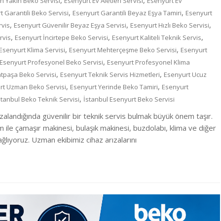
,
,
n Yakın Beko Servisi
Esenyurt Ev Aletleri Servisi
Esenyurt Ev
,
,
t Garantili Beko Servisi
Esenyurt Garantili Beyaz Eşya Tamiri
Esenyurt
,
,
,
rvis
Esenyurt Güvenilir Beyaz Eşya Servisi
Esenyurt Hızlı Beko Servisi
,
,
,
rvis
Esenyurt İncirtepe Beko Servisi
Esenyurt Kaliteli Teknik Servis
,
,
Esenyurt Klima Servisi
Esenyurt Mehterçeşme Beko Servisi
Esenyurt
,
Esenyurt Profesyonel Beko Servisi
Esenyurt Profesyonel Klima
,
,
atpaşa Beko Servisi
Esenyurt Teknik Servis Hizmetleri
Esenyurt Ucuz
,
,
rt Uzman Beko Servisi
Esenyurt Yerinde Beko Tamiri
Esenyurt
,
stanbul Beko Teknik Servisi
İstanbul Esenyurt Beko Servisi
zalandığında güvenilir bir teknik servis bulmak büyük önem taşır.
m ile çamaşır makinesi, bulaşık makinesi, buzdolabı, klima ve diğer
lıyoruz. Uzman ekibimiz cihaz arızalarını