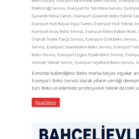
,
,
Beko Ustası
Esenyurt Ekonomik Beko Servisi
Esenyurt E
,
,
Elektroniği Servisi
Esenyurt Ev Tipi Klima Servisi
Esenyur
,
Garantili Klima Tamiri
Esenyurt Güvenilir Beko Teknik Se
,
Esenyurt Hızlı Beyaz Eşya Tamiri
Esenyurt Hızlı Teknik Se
,
,
Esenyurt Kıraç Beko Servisi
Esenyurt Klima Bakım Hizm
,
,
Orijinal Yedek Parça Servisi
Esenyurt Özel Beko Servisi
,
,
Servisi
Esenyurt Saadetdere Beko Servisi
Esenyurt Tal
,
,
Beko Servisi
Esenyurt Uygun Fiyatlı Beko Servisi
Esenyu
,
,
Yerinde Teknik Servis
Esenyurt Yeşilkent Beko Servisi
İ
Evinizde kullandığınız Beko marka beyaz eşyalar arı
Esenyurt Beko Servisi olarak yılların verdiği deneyi
tüm Beko ürünlerinde profesyonel teknik destek sağ
Read More