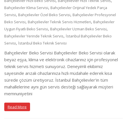
,
,
Bahçelievler Hızlı Beko Servisi
Bahçelievler Hızlı Teknik Servis
,
Bahçelievler Klima Servisi
Bahçelievler Orijinal Yedek Parça
,
,
Servisi
Bahçelievler Özel Beko Servisi
Bahçelievler Profesyonel
,
,
Beko Servisi
Bahçelievler Teknik Servis Hizmetleri
Bahçelievler
,
,
Uygun Fiyatlı Beko Servisi
Bahçelievler Uzman Beko Servisi
,
Bahçelievler Yerinde Teknik Servis
İstanbul Bahçelievler Beko
,
Servisi
İstanbul Beko Teknik Servisi
Bahçelievler Beko Servisi Bahçelievler Beko Servisi olarak
beyaz eşya, klima ve elektronik cihazlarınız için profesyonel
teknik servis hizmeti sunuyoruz. Deneyimli ekibimiz
sayesinde arızalı cihazlarınıza hızlı müdahale ederek kısa
sürede çözüm üretiyoruz. İstanbul Bahçelievler’in tüm
mahallelerine aynı gün servis desteği sağlayarak müşteri
memnuniyetini
Read More