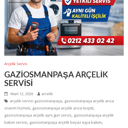
Arçelik Servis
GAZİOSMANPAŞA ARÇELİK
SERVİSİ
Mart 12, 2026
arcelik
,
arçelik servisi gaziosmanpaşa
gaziosmanpaşa arçelik arıza
,
,
onarım hizmeti
gaziosmanpaşa arçelik arıza tespiti
,
gaziosmanpaşa arçelik aynı gün servis
gaziosmanpaşa arçelik
,
,
bakım servisi
gaziosmanpaşa arçelik beyaz eşya bakım