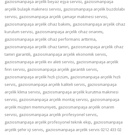
,
gaziosmanpaşa arçelik beyaz eşya servisi
gaziosmanpaşa
,
arçelik bulaşık makinesi servisi
gaziosmanpaşa arçelik buzdolabı
,
,
servisi
gaziosmanpaşa arçelik çamaşır makinesi servisi
,
gaziosmanpaşa arçelik cihaz bakımı
gaziosmanpaşa arçelik cihaz
,
,
kurulum servisi
gaziosmanpaşa arçelik cihaz onarımı
,
gaziosmanpaşa arçelik cihaz performans arttırma
,
gaziosmanpaşa arçelik cihaz tamiri
gaziosmanpaşa arçelik cihaz
,
,
tamiri garantili
gaziosmanpaşa arçelik ekonomik servis
,
gaziosmanpaşa arçelik ev aleti servisi
gaziosmanpaşa arçelik
,
,
fırın servisi
gaziosmanpaşa arçelik garantili servis
,
gaziosmanpaşa arçelik hızlı çözüm
gaziosmanpaşa arçelik hızlı
,
,
servis
gaziosmanpaşa arçelik kaliteli servis
gaziosmanpaşa
,
arçelik klima servisi
gaziosmanpaşa arçelik kurutma makinesi
,
,
servisi
gaziosmanpaşa arçelik montaj servisi
gaziosmanpaşa
,
arçelik müşteri memnuniyeti
gaziosmanpaşa arçelik onarım
,
,
servisi
gaziosmanpaşa arçelik profesyonel servis
,
gaziosmanpaşa arçelik profesyonel teknik ekip
gaziosmanpaşa
,
arçelik şehir içi servis
gaziosmanpaşa arçelik servis 0212 433 02