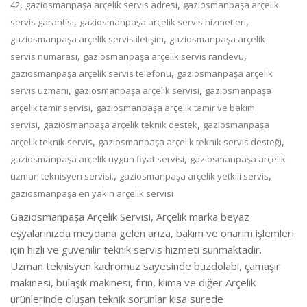
,
,
42
gaziosmanpaşa arçelik servis adresi
gaziosmanpaşa arçelik
,
,
servis garantisi
gaziosmanpaşa arçelik servis hizmetleri
,
gaziosmanpaşa arçelik servis iletişim
gaziosmanpaşa arçelik
,
,
servis numarası
gaziosmanpaşa arçelik servis randevu
,
gaziosmanpaşa arçelik servis telefonu
gaziosmanpaşa arçelik
,
,
servis uzmanı
gaziosmanpaşa arçelik servisi
gaziosmanpaşa
,
arçelik tamir servisi
gaziosmanpaşa arçelik tamir ve bakım
,
,
servisi
gaziosmanpaşa arçelik teknik destek
gaziosmanpaşa
,
,
arçelik teknik servis
gaziosmanpaşa arçelik teknik servis desteği
,
gaziosmanpaşa arçelik uygun fiyat servisi
gaziosmanpaşa arçelik
,
,
uzman teknisyen servisi.
gaziosmanpaşa arçelik yetkili servis
gaziosmanpaşa en yakın arçelik servisi
Gaziosmanpaşa Arçelik Servisi, Arçelik marka beyaz
eşyalarınızda meydana gelen arıza, bakım ve onarım işlemleri
için hızlı ve güvenilir teknik servis hizmeti sunmaktadır.
Uzman teknisyen kadromuz sayesinde buzdolabı, çamaşır
makinesi, bulaşık makinesi, fırın, klima ve diğer Arçelik
ürünlerinde oluşan teknik sorunlar kısa sürede