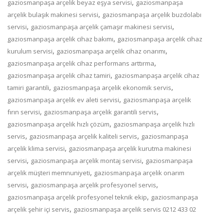
,
gaziosmanpaşa arçelik beyaz eşya servisi
gaziosmanpaşa
,
arçelik bulaşık makinesi servisi
gaziosmanpaşa arçelik buzdolabı
,
,
servisi
gaziosmanpaşa arçelik çamaşır makinesi servisi
,
gaziosmanpaşa arçelik cihaz bakımı
gaziosmanpaşa arçelik cihaz
,
,
kurulum servisi
gaziosmanpaşa arçelik cihaz onarımı
,
gaziosmanpaşa arçelik cihaz performans arttırma
,
gaziosmanpaşa arçelik cihaz tamiri
gaziosmanpaşa arçelik cihaz
,
,
tamiri garantili
gaziosmanpaşa arçelik ekonomik servis
,
gaziosmanpaşa arçelik ev aleti servisi
gaziosmanpaşa arçelik
,
,
fırın servisi
gaziosmanpaşa arçelik garantili servis
,
gaziosmanpaşa arçelik hızlı çözüm
gaziosmanpaşa arçelik hızlı
,
,
servis
gaziosmanpaşa arçelik kaliteli servis
gaziosmanpaşa
,
arçelik klima servisi
gaziosmanpaşa arçelik kurutma makinesi
,
,
servisi
gaziosmanpaşa arçelik montaj servisi
gaziosmanpaşa
,
arçelik müşteri memnuniyeti
gaziosmanpaşa arçelik onarım
,
,
servisi
gaziosmanpaşa arçelik profesyonel servis
,
gaziosmanpaşa arçelik profesyonel teknik ekip
gaziosmanpaşa
,
arçelik şehir içi servis
gaziosmanpaşa arçelik servis 0212 433 02