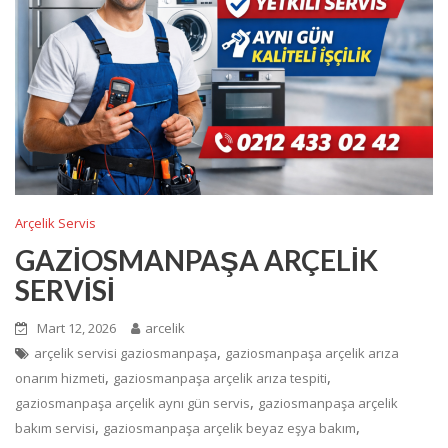
Arçelik Servis
GAZİOSMANPAŞA ARÇELİK
SERVİSİ
Mart 12, 2026
arcelik
,
arçelik servisi gaziosmanpaşa
gaziosmanpaşa arçelik arıza
,
,
onarım hizmeti
gaziosmanpaşa arçelik arıza tespiti
,
gaziosmanpaşa arçelik aynı gün servis
gaziosmanpaşa arçelik
,
,
bakım servisi
gaziosmanpaşa arçelik beyaz eşya bakım