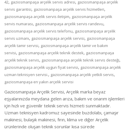
,
,
42
gaziosmanpaşa arçelik servis adresi
gaziosmanpaşa arçelik
,
,
servis garantisi
gaziosmanpaşa arçelik servis hizmetleri
,
gaziosmanpaşa arçelik servis iletişim
gaziosmanpaşa arçelik
,
,
servis numarası
gaziosmanpaşa arçelik servis randevu
,
gaziosmanpaşa arçelik servis telefonu
gaziosmanpaşa arçelik
,
,
servis uzmanı
gaziosmanpaşa arçelik servisi
gaziosmanpaşa
,
arçelik tamir servisi
gaziosmanpaşa arçelik tamir ve bakım
,
,
servisi
gaziosmanpaşa arçelik teknik destek
gaziosmanpaşa
,
,
arçelik teknik servis
gaziosmanpaşa arçelik teknik servis desteği
,
gaziosmanpaşa arçelik uygun fiyat servisi
gaziosmanpaşa arçelik
,
,
uzman teknisyen servisi.
gaziosmanpaşa arçelik yetkili servis
gaziosmanpaşa en yakın arçelik servisi
Gaziosmanpaşa Arçelik Servisi, Arçelik marka beyaz
eşyalarınızda meydana gelen arıza, bakım ve onarım işlemleri
için hızlı ve güvenilir teknik servis hizmeti sunmaktadır.
Uzman teknisyen kadromuz sayesinde buzdolabı, çamaşır
makinesi, bulaşık makinesi, fırın, klima ve diğer Arçelik
ürünlerinde oluşan teknik sorunlar kısa sürede