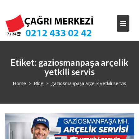
Skip
to
content
Etiket:
gaziosmanpaşa arçelik
yetkili servis
Home
Blog
gaziosmanpaşa arçelik yetkili servis