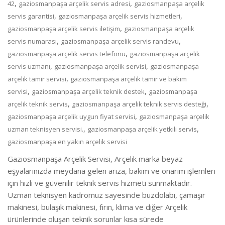
,
,
42
gaziosmanpaşa arçelik servis adresi
gaziosmanpaşa arçelik
,
,
servis garantisi
gaziosmanpaşa arçelik servis hizmetleri
,
gaziosmanpaşa arçelik servis iletişim
gaziosmanpaşa arçelik
,
,
servis numarası
gaziosmanpaşa arçelik servis randevu
,
gaziosmanpaşa arçelik servis telefonu
gaziosmanpaşa arçelik
,
,
servis uzmanı
gaziosmanpaşa arçelik servisi
gaziosmanpaşa
,
arçelik tamir servisi
gaziosmanpaşa arçelik tamir ve bakım
,
,
servisi
gaziosmanpaşa arçelik teknik destek
gaziosmanpaşa
,
,
arçelik teknik servis
gaziosmanpaşa arçelik teknik servis desteği
,
gaziosmanpaşa arçelik uygun fiyat servisi
gaziosmanpaşa arçelik
,
,
uzman teknisyen servisi.
gaziosmanpaşa arçelik yetkili servis
gaziosmanpaşa en yakın arçelik servisi
Gaziosmanpaşa Arçelik Servisi, Arçelik marka beyaz
eşyalarınızda meydana gelen arıza, bakım ve onarım işlemleri
için hızlı ve güvenilir teknik servis hizmeti sunmaktadır.
Uzman teknisyen kadromuz sayesinde buzdolabı, çamaşır
makinesi, bulaşık makinesi, fırın, klima ve diğer Arçelik
ürünlerinde oluşan teknik sorunlar kısa sürede