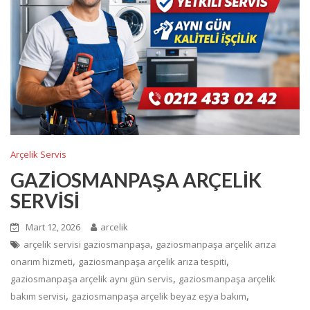
Arçelik Servis
GAZİOSMANPAŞA ARÇELİK
SERVİSİ
Mart 12, 2026
arcelik
,
arçelik servisi gaziosmanpaşa
gaziosmanpaşa arçelik arıza
,
,
onarım hizmeti
gaziosmanpaşa arçelik arıza tespiti
,
gaziosmanpaşa arçelik aynı gün servis
gaziosmanpaşa arçelik
,
,
bakım servisi
gaziosmanpaşa arçelik beyaz eşya bakım