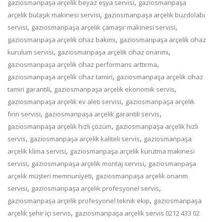
,
gaziosmanpaşa arçelik beyaz eşya servisi
gaziosmanpaşa
,
arçelik bulaşık makinesi servisi
gaziosmanpaşa arçelik buzdolabı
,
,
servisi
gaziosmanpaşa arçelik çamaşır makinesi servisi
,
gaziosmanpaşa arçelik cihaz bakımı
gaziosmanpaşa arçelik cihaz
,
,
kurulum servisi
gaziosmanpaşa arçelik cihaz onarımı
,
gaziosmanpaşa arçelik cihaz performans arttırma
,
gaziosmanpaşa arçelik cihaz tamiri
gaziosmanpaşa arçelik cihaz
,
,
tamiri garantili
gaziosmanpaşa arçelik ekonomik servis
,
gaziosmanpaşa arçelik ev aleti servisi
gaziosmanpaşa arçelik
,
,
fırın servisi
gaziosmanpaşa arçelik garantili servis
,
gaziosmanpaşa arçelik hızlı çözüm
gaziosmanpaşa arçelik hızlı
,
,
servis
gaziosmanpaşa arçelik kaliteli servis
gaziosmanpaşa
,
arçelik klima servisi
gaziosmanpaşa arçelik kurutma makinesi
,
,
servisi
gaziosmanpaşa arçelik montaj servisi
gaziosmanpaşa
,
arçelik müşteri memnuniyeti
gaziosmanpaşa arçelik onarım
,
,
servisi
gaziosmanpaşa arçelik profesyonel servis
,
gaziosmanpaşa arçelik profesyonel teknik ekip
gaziosmanpaşa
,
arçelik şehir içi servis
gaziosmanpaşa arçelik servis 0212 433 02