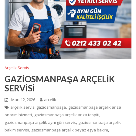
Arçelik Servis
GAZİOSMANPAŞA ARÇELİK
SERVİSİ
Mart 12, 2026
arcelik
,
arçelik servisi gaziosmanpaşa
gaziosmanpaşa arçelik arıza
,
,
onarım hizmeti
gaziosmanpaşa arçelik arıza tespiti
,
gaziosmanpaşa arçelik aynı gün servis
gaziosmanpaşa arçelik
,
,
bakım servisi
gaziosmanpaşa arçelik beyaz eşya bakım