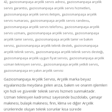
,
,
42
gaziosmanpaşa arçelik servis adresi
gaziosmanpaşa arçelik
,
,
servis garantisi
gaziosmanpaşa arçelik servis hizmetleri
,
gaziosmanpaşa arçelik servis iletişim
gaziosmanpaşa arçelik
,
,
servis numarası
gaziosmanpaşa arçelik servis randevu
,
gaziosmanpaşa arçelik servis telefonu
gaziosmanpaşa arçelik
,
,
servis uzmanı
gaziosmanpaşa arçelik servisi
gaziosmanpaşa
,
arçelik tamir servisi
gaziosmanpaşa arçelik tamir ve bakım
,
,
servisi
gaziosmanpaşa arçelik teknik destek
gaziosmanpaşa
,
,
arçelik teknik servis
gaziosmanpaşa arçelik teknik servis desteği
,
gaziosmanpaşa arçelik uygun fiyat servisi
gaziosmanpaşa arçelik
,
,
uzman teknisyen servisi.
gaziosmanpaşa arçelik yetkili servis
gaziosmanpaşa en yakın arçelik servisi
Gaziosmanpaşa Arçelik Servisi, Arçelik marka beyaz
eşyalarınızda meydana gelen arıza, bakım ve onarım işlemleri
için hızlı ve güvenilir teknik servis hizmeti sunmaktadır.
Uzman teknisyen kadromuz sayesinde buzdolabı, çamaşır
makinesi, bulaşık makinesi, fırın, klima ve diğer Arçelik
ürünlerinde oluşan teknik sorunlar kısa sürede