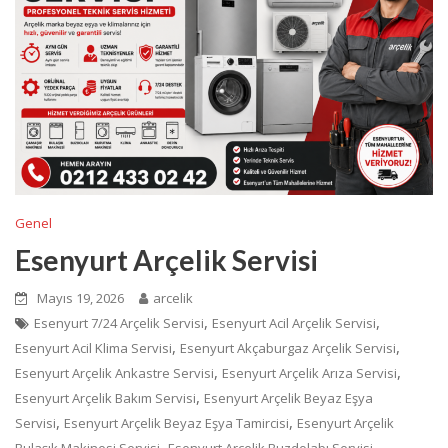
Genel
Esenyurt Arçelik Servisi
Mayıs 19, 2026
arcelik
,
,
Esenyurt 7/24 Arçelik Servisi
Esenyurt Acil Arçelik Servisi
,
,
Esenyurt Acil Klima Servisi
Esenyurt Akçaburgaz Arçelik Servisi
,
,
Esenyurt Arçelik Ankastre Servisi
Esenyurt Arçelik Arıza Servisi
,
Esenyurt Arçelik Bakım Servisi
Esenyurt Arçelik Beyaz Eşya
,
,
Servisi
Esenyurt Arçelik Beyaz Eşya Tamircisi
Esenyurt Arçelik
,
,
Bulaşık Makinesi Servisi
Esenyurt Arçelik Buzdolabı Servisi