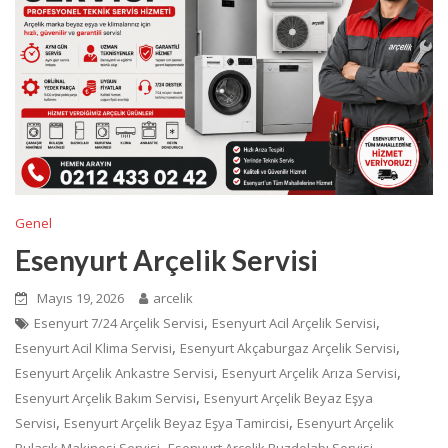
Genel
Esenyurt Arçelik Servisi
Mayıs 19, 2026
arcelik
,
,
Esenyurt 7/24 Arçelik Servisi
Esenyurt Acil Arçelik Servisi
,
,
Esenyurt Acil Klima Servisi
Esenyurt Akçaburgaz Arçelik Servisi
,
,
Esenyurt Arçelik Ankastre Servisi
Esenyurt Arçelik Arıza Servisi
,
Esenyurt Arçelik Bakım Servisi
Esenyurt Arçelik Beyaz Eşya
,
,
Servisi
Esenyurt Arçelik Beyaz Eşya Tamircisi
Esenyurt Arçelik
,
,
Bulaşık Makinesi Servisi
Esenyurt Arçelik Buzdolabı Servisi