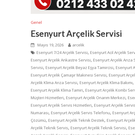
Genel
Esenyurt Arçelik Servisi
Mayıs 19, 2026
arcelik
,
Esenyurt 7/24 Arçelik Servisi
Esenyurt Acil Arçelik Serv
,
Esenyurt Arçelik Ankastre Servisi
Esenyurt Arçelik Arıza 
,
,
Servisi
Esenyurt Arçelik Beyaz Eşya Tamircisi
Esenyurt A
,
Esenyurt Arçelik Çamaşır Makinesi Servisi
Esenyurt Arçe
,
,
Arçelik Klima Arıza Servisi
Esenyurt Arçelik Klima Bakımı
,
Esenyurt Arçelik Klima Tamiri
Esenyurt Arçelik Kombi Serv
,
,
Müşteri Hizmetleri
Esenyurt Arçelik Onarım Merkezi
Esen
,
Esenyurt Arçelik Servis Hizmetleri
Esenyurt Arçelik Servis
,
,
Numarası
Esenyurt Arçelik Servis Telefonu
Esenyurt Arç
,
,
Çözümü
Esenyurt Arçelik Teknik Destek
Esenyurt Arçeli
,
,
Arçelik Teknik Servis
Esenyurt Arçelik Teknik Servisi
Ese