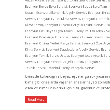
,
,
Arızalı Arçelik Servisi
Esenyurt Aynı Gün Arçelik Servisi
E
,
Esenyurt Beyaz Eşya Servisi
Esenyurt Beyaz Eşya Tamiri
,
,
Ustası
Esenyurt Ekonomik Arçelik Servisi
Esenyurt En Yak
,
,
Servisi
Esenyurt Ev Tipi Klima Servisi
Esenyurt Garantili 
,
,
Klima Tamiri
Esenyurt Güvenilir Arçelik Teknik Servis
Es
,
Esenyurt Hızlı Beyaz Eşya Tamiri
Esenyurt Hızlı Teknik Se
,
Esenyurt Kıraç Arçelik Servisi
Esenyurt Klima Bakım Hizm
,
Esenyurt Orijinal Yedek Parça Servisi
Esenyurt Özel Arçel
,
,
Klima Servisi
Esenyurt Saadetdere Arçelik Servisi
Esenyu
,
Esenyurt Teknik Servis Ustası
Esenyurt Ucuz Arçelik Serv
,
,
Servisi
Esenyurt Yerinde Arçelik Tamiri
Esenyurt Yerinde
,
Teknik Servisi
İstanbul Esenyurt Arçelik Servisi
Evinizde kullandığınız beyaz eşyalar günlük yaşamın
klima gibi cihazlarda yaşanan arızalar hayatı zorlaşt
eşya ve klima ürünleriniz için hızlı, güvenilir ve pr
Read More