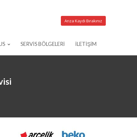
Arıza Kaydı Bırakınız
US
SERVİS BÖLGELERİ
İLETİŞİM
isi