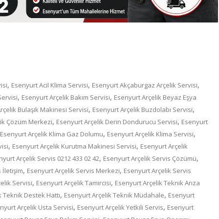
,
,
,
isi
Esenyurt Acil Klima Servisi
Esenyurt Akçaburgaz Arçelik Servisi
,
,
Servisi
Esenyurt Arçelik Bakım Servisi
Esenyurt Arçelik Beyaz Eşya
,
,
rçelik Bulaşık Makinesi Servisi
Esenyurt Arçelik Buzdolabı Servisi
,
,
lik Çözüm Merkezi
Esenyurt Arçelik Derin Dondurucu Servisi
Esenyurt
,
,
Esenyurt Arçelik Klima Gaz Dolumu
Esenyurt Arçelik Klima Servisi
,
,
isi
Esenyurt Arçelik Kurutma Makinesi Servisi
Esenyurt Arçelik
,
,
yurt Arçelik Servis 0212 433 02 42
Esenyurt Arçelik Servis Çözümü
,
,
 İletişim
Esenyurt Arçelik Servis Merkezi
Esenyurt Arçelik Servis
,
,
elik Servisi
Esenyurt Arçelik Tamircisi
Esenyurt Arçelik Teknik Arıza
,
,
k Teknik Destek Hattı
Esenyurt Arçelik Teknik Müdahale
Esenyurt
,
,
nyurt Arçelik Usta Servisi
Esenyurt Arçelik Yetkili Servis
Esenyurt