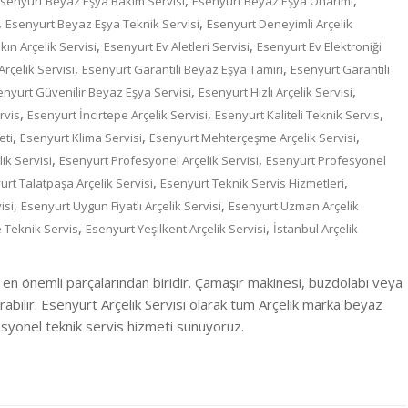
,
,
senyurt Beyaz Eşya Bakım Servisi
Esenyurt Beyaz Eşya Onarımı
,
,
Esenyurt Beyaz Eşya Teknik Servisi
Esenyurt Deneyimli Arçelik
,
,
ın Arçelik Servisi
Esenyurt Ev Aletleri Servisi
Esenyurt Ev Elektroniği
,
,
Arçelik Servisi
Esenyurt Garantili Beyaz Eşya Tamiri
Esenyurt Garantili
,
,
enyurt Güvenilir Beyaz Eşya Servisi
Esenyurt Hızlı Arçelik Servisi
,
,
,
rvis
Esenyurt İncirtepe Arçelik Servisi
Esenyurt Kaliteli Teknik Servis
,
,
,
eti
Esenyurt Klima Servisi
Esenyurt Mehterçeşme Arçelik Servisi
,
,
ik Servisi
Esenyurt Profesyonel Arçelik Servisi
Esenyurt Profesyonel
,
,
rt Talatpaşa Arçelik Servisi
Esenyurt Teknik Servis Hizmetleri
,
,
isi
Esenyurt Uygun Fiyatlı Arçelik Servisi
Esenyurt Uzman Arçelik
,
,
 Teknik Servis
Esenyurt Yeşilkent Arçelik Servisi
İstanbul Arçelik
 en önemli parçalarından biridir. Çamaşır makinesi, buzdolabı veya
ırabilir. Esenyurt Arçelik Servisi olarak tüm Arçelik marka beyaz
ofesyonel teknik servis hizmeti sunuyoruz.