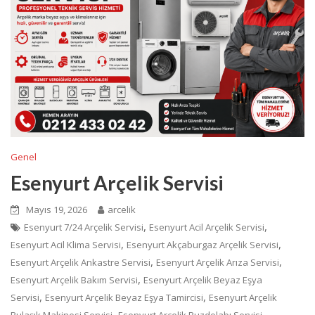
Genel
Esenyurt Arçelik Servisi
Mayıs 19, 2026
arcelik
,
,
Esenyurt 7/24 Arçelik Servisi
Esenyurt Acil Arçelik Servisi
,
,
Esenyurt Acil Klima Servisi
Esenyurt Akçaburgaz Arçelik Servisi
,
,
Esenyurt Arçelik Ankastre Servisi
Esenyurt Arçelik Arıza Servisi
,
Esenyurt Arçelik Bakım Servisi
Esenyurt Arçelik Beyaz Eşya
,
,
Servisi
Esenyurt Arçelik Beyaz Eşya Tamircisi
Esenyurt Arçelik
,
,
Bulaşık Makinesi Servisi
Esenyurt Arçelik Buzdolabı Servisi