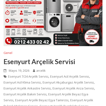
Genel
Esenyurt Arçelik Servisi
Mayıs 19, 2026
arcelik
,
,
Esenyurt 7/24 Arçelik Servisi
Esenyurt Acil Arçelik Servisi
,
,
Esenyurt Acil Klima Servisi
Esenyurt Akçaburgaz Arçelik Servisi
,
,
Esenyurt Arçelik Ankastre Servisi
Esenyurt Arçelik Arıza Servisi
,
Esenyurt Arçelik Bakım Servisi
Esenyurt Arçelik Beyaz Eşya
,
,
Servisi
Esenyurt Arçelik Beyaz Eşya Tamircisi
Esenyurt Arçelik
,
,
Bulaşık Makinesi Servisi
Esenyurt Arçelik Buzdolabı Servisi