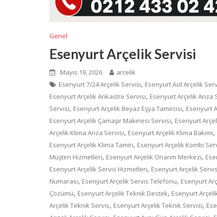
Genel
Esenyurt Arçelik Servisi
Mayıs 19, 2026
arcelik
,
Esenyurt 7/24 Arçelik Servisi
Esenyurt Acil Arçelik Serv
,
Esenyurt Arçelik Ankastre Servisi
Esenyurt Arçelik Arıza 
,
,
Servisi
Esenyurt Arçelik Beyaz Eşya Tamircisi
Esenyurt A
,
Esenyurt Arçelik Çamaşır Makinesi Servisi
Esenyurt Arçe
,
,
Arçelik Klima Arıza Servisi
Esenyurt Arçelik Klima Bakımı
,
Esenyurt Arçelik Klima Tamiri
Esenyurt Arçelik Kombi Serv
,
,
Müşteri Hizmetleri
Esenyurt Arçelik Onarım Merkezi
Esen
,
Esenyurt Arçelik Servis Hizmetleri
Esenyurt Arçelik Servis
,
,
Numarası
Esenyurt Arçelik Servis Telefonu
Esenyurt Arç
,
,
Çözümü
Esenyurt Arçelik Teknik Destek
Esenyurt Arçeli
,
,
Arçelik Teknik Servis
Esenyurt Arçelik Teknik Servisi
Ese