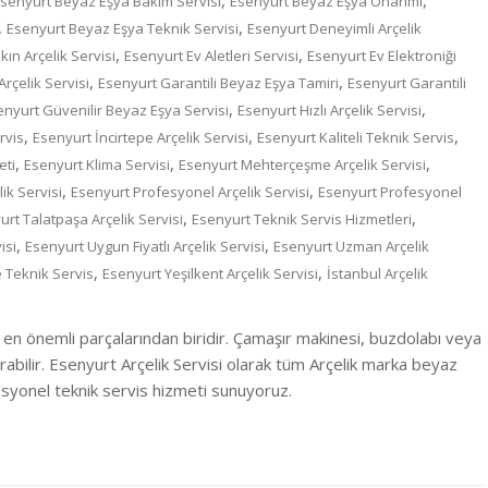
,
,
senyurt Beyaz Eşya Bakım Servisi
Esenyurt Beyaz Eşya Onarımı
,
,
Esenyurt Beyaz Eşya Teknik Servisi
Esenyurt Deneyimli Arçelik
,
,
ın Arçelik Servisi
Esenyurt Ev Aletleri Servisi
Esenyurt Ev Elektroniği
,
,
Arçelik Servisi
Esenyurt Garantili Beyaz Eşya Tamiri
Esenyurt Garantili
,
,
enyurt Güvenilir Beyaz Eşya Servisi
Esenyurt Hızlı Arçelik Servisi
,
,
,
rvis
Esenyurt İncirtepe Arçelik Servisi
Esenyurt Kaliteli Teknik Servis
,
,
,
eti
Esenyurt Klima Servisi
Esenyurt Mehterçeşme Arçelik Servisi
,
,
ik Servisi
Esenyurt Profesyonel Arçelik Servisi
Esenyurt Profesyonel
,
,
rt Talatpaşa Arçelik Servisi
Esenyurt Teknik Servis Hizmetleri
,
,
isi
Esenyurt Uygun Fiyatlı Arçelik Servisi
Esenyurt Uzman Arçelik
,
,
 Teknik Servis
Esenyurt Yeşilkent Arçelik Servisi
İstanbul Arçelik
 en önemli parçalarından biridir. Çamaşır makinesi, buzdolabı veya
ırabilir. Esenyurt Arçelik Servisi olarak tüm Arçelik marka beyaz
ofesyonel teknik servis hizmeti sunuyoruz.