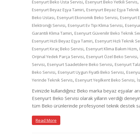
,
,
Esenyurt Beko Usta Servisi
Esenyurt Beko Yetkili Servis
,
Esenyurt Beyaz Eşya Tamiri
Esenyurt Beyaz Eşya Teknik 
,
,
Beko Ustası
Esenyurt Ekonomik Beko Servisi
Esenyurt E
,
,
Elektroniği Servisi
Esenyurt Ev Tipi Klima Servisi
Esenyur
,
Garantili Klima Tamiri
Esenyurt Güvenilir Beko Teknik Se
,
Esenyurt Hızlı Beyaz Eşya Tamiri
Esenyurt Hızlı Teknik Se
,
,
Esenyurt Kıraç Beko Servisi
Esenyurt Klima Bakım Hizm
,
,
Orijinal Yedek Parça Servisi
Esenyurt Özel Beko Servisi
,
,
Servisi
Esenyurt Saadetdere Beko Servisi
Esenyurt Tal
,
,
Beko Servisi
Esenyurt Uygun Fiyatlı Beko Servisi
Esenyu
,
,
Yerinde Teknik Servis
Esenyurt Yeşilkent Beko Servisi
İ
Evinizde kullandığınız Beko marka beyaz eşyalar arı
Esenyurt Beko Servisi olarak yılların verdiği deneyi
tüm Beko ürünlerinde profesyonel teknik destek sağ
Read More