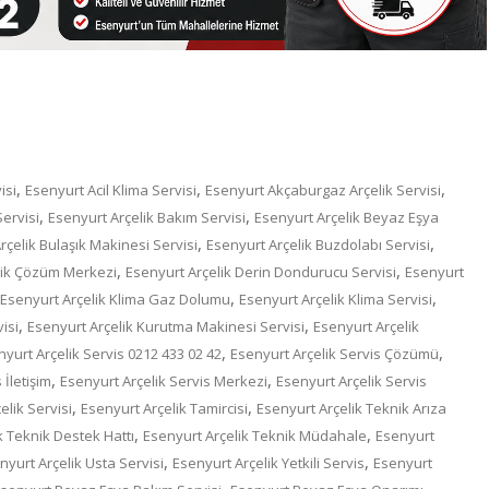
,
,
,
isi
Esenyurt Acil Klima Servisi
Esenyurt Akçaburgaz Arçelik Servisi
,
,
Servisi
Esenyurt Arçelik Bakım Servisi
Esenyurt Arçelik Beyaz Eşya
,
,
rçelik Bulaşık Makinesi Servisi
Esenyurt Arçelik Buzdolabı Servisi
,
,
lik Çözüm Merkezi
Esenyurt Arçelik Derin Dondurucu Servisi
Esenyurt
,
,
Esenyurt Arçelik Klima Gaz Dolumu
Esenyurt Arçelik Klima Servisi
,
,
isi
Esenyurt Arçelik Kurutma Makinesi Servisi
Esenyurt Arçelik
,
,
yurt Arçelik Servis 0212 433 02 42
Esenyurt Arçelik Servis Çözümü
,
,
 İletişim
Esenyurt Arçelik Servis Merkezi
Esenyurt Arçelik Servis
,
,
elik Servisi
Esenyurt Arçelik Tamircisi
Esenyurt Arçelik Teknik Arıza
,
,
k Teknik Destek Hattı
Esenyurt Arçelik Teknik Müdahale
Esenyurt
,
,
nyurt Arçelik Usta Servisi
Esenyurt Arçelik Yetkili Servis
Esenyurt