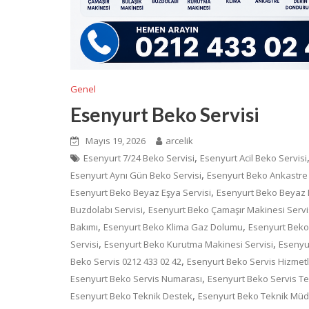
Genel
Esenyurt Beko Servisi
Mayıs 19, 2026
arcelik
,
Esenyurt 7/24 Beko Servisi
Esenyurt Acil Beko Servisi
,
Esenyurt Aynı Gün Beko Servisi
Esenyurt Beko Ankastre 
,
Esenyurt Beko Beyaz Eşya Servisi
Esenyurt Beko Beyaz E
,
Buzdolabı Servisi
Esenyurt Beko Çamaşır Makinesi Servi
,
,
Bakımı
Esenyurt Beko Klima Gaz Dolumu
Esenyurt Beko 
,
,
Servisi
Esenyurt Beko Kurutma Makinesi Servisi
Esenyur
,
Beko Servis 0212 433 02 42
Esenyurt Beko Servis Hizmetl
,
Esenyurt Beko Servis Numarası
Esenyurt Beko Servis T
,
Esenyurt Beko Teknik Destek
Esenyurt Beko Teknik Mü