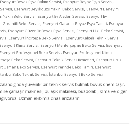
,
,
Esenyurt Beyaz Eşya Bakım Servisi
Esenyurt Beyaz Eşya Servisi
,
,
Servisi
Esenyurt Beylikdüzü Yakını Beko Servisi
Esenyurt Deneyimli
,
,
n Yakın Beko Servisi
Esenyurt Ev Aletleri Servisi
Esenyurt Ev
,
,
t Garantili Beko Servisi
Esenyurt Garantili Beyaz Eşya Tamiri
Esenyurt
,
,
,
rvis
Esenyurt Güvenilir Beyaz Eşya Servisi
Esenyurt Hızlı Beko Servisi
,
,
,
rvis
Esenyurt İncirtepe Beko Servisi
Esenyurt Kaliteli Teknik Servis
,
,
Esenyurt Klima Servisi
Esenyurt Mehterçeşme Beko Servisi
Esenyurt
,
Esenyurt Profesyonel Beko Servisi
Esenyurt Profesyonel Klima
,
,
atpaşa Beko Servisi
Esenyurt Teknik Servis Hizmetleri
Esenyurt Ucuz
,
,
rt Uzman Beko Servisi
Esenyurt Yerinde Beko Tamiri
Esenyurt
,
stanbul Beko Teknik Servisi
İstanbul Esenyurt Beko Servisi
zalandığında güvenilir bir teknik servis bulmak büyük önem taşır.
m ile çamaşır makinesi, bulaşık makinesi, buzdolabı, klima ve diğer
lıyoruz. Uzman ekibimiz cihaz arızalarını