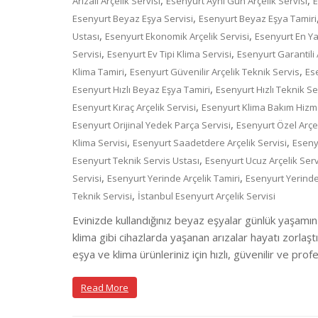
,
,
Arızalı Arçelik Servisi
Esenyurt Aynı Gün Arçelik Servisi
E
,
Esenyurt Beyaz Eşya Servisi
Esenyurt Beyaz Eşya Tamiri
,
,
Ustası
Esenyurt Ekonomik Arçelik Servisi
Esenyurt En Yak
,
,
Servisi
Esenyurt Ev Tipi Klima Servisi
Esenyurt Garantili 
,
,
Klima Tamiri
Esenyurt Güvenilir Arçelik Teknik Servis
Es
,
Esenyurt Hızlı Beyaz Eşya Tamiri
Esenyurt Hızlı Teknik Se
,
Esenyurt Kıraç Arçelik Servisi
Esenyurt Klima Bakım Hizm
,
Esenyurt Orijinal Yedek Parça Servisi
Esenyurt Özel Arçel
,
,
Klima Servisi
Esenyurt Saadetdere Arçelik Servisi
Esenyu
,
Esenyurt Teknik Servis Ustası
Esenyurt Ucuz Arçelik Serv
,
,
Servisi
Esenyurt Yerinde Arçelik Tamiri
Esenyurt Yerinde
,
Teknik Servisi
İstanbul Esenyurt Arçelik Servisi
Evinizde kullandığınız beyaz eşyalar günlük yaşamın
klima gibi cihazlarda yaşanan arızalar hayatı zorlaşt
eşya ve klima ürünleriniz için hızlı, güvenilir ve pr
Read More