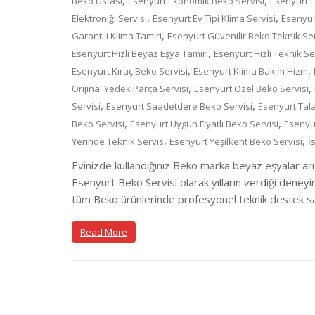
,
,
Beko Ustası
Esenyurt Ekonomik Beko Servisi
Esenyurt E
,
,
Elektroniği Servisi
Esenyurt Ev Tipi Klima Servisi
Esenyur
,
Garantili Klima Tamiri
Esenyurt Güvenilir Beko Teknik Se
,
Esenyurt Hızlı Beyaz Eşya Tamiri
Esenyurt Hızlı Teknik Se
,
,
Esenyurt Kıraç Beko Servisi
Esenyurt Klima Bakım Hizm
,
,
Orijinal Yedek Parça Servisi
Esenyurt Özel Beko Servisi
,
,
Servisi
Esenyurt Saadetdere Beko Servisi
Esenyurt Tal
,
,
Beko Servisi
Esenyurt Uygun Fiyatlı Beko Servisi
Esenyu
,
,
Yerinde Teknik Servis
Esenyurt Yeşilkent Beko Servisi
İ
Evinizde kullandığınız Beko marka beyaz eşyalar arı
Esenyurt Beko Servisi olarak yılların verdiği deneyi
tüm Beko ürünlerinde profesyonel teknik destek sağ
Read More