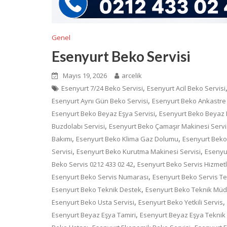
Genel
Esenyurt Beko Servisi
Mayıs 19, 2026
arcelik
,
Esenyurt 7/24 Beko Servisi
Esenyurt Acil Beko Servisi
,
Esenyurt Aynı Gün Beko Servisi
Esenyurt Beko Ankastre 
,
Esenyurt Beko Beyaz Eşya Servisi
Esenyurt Beko Beyaz E
,
Buzdolabı Servisi
Esenyurt Beko Çamaşır Makinesi Servi
,
,
Bakımı
Esenyurt Beko Klima Gaz Dolumu
Esenyurt Beko 
,
,
Servisi
Esenyurt Beko Kurutma Makinesi Servisi
Esenyur
,
Beko Servis 0212 433 02 42
Esenyurt Beko Servis Hizmetl
,
Esenyurt Beko Servis Numarası
Esenyurt Beko Servis T
,
Esenyurt Beko Teknik Destek
Esenyurt Beko Teknik Mü
,
,
Esenyurt Beko Usta Servisi
Esenyurt Beko Yetkili Servis
,
Esenyurt Beyaz Eşya Tamiri
Esenyurt Beyaz Eşya Teknik 