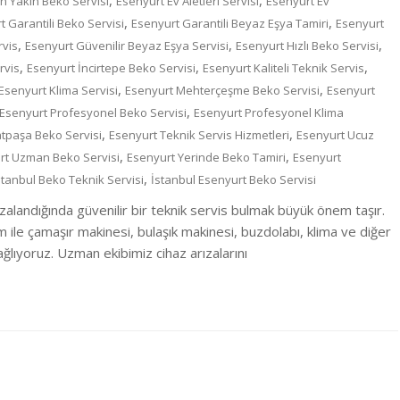
,
,
n Yakın Beko Servisi
Esenyurt Ev Aletleri Servisi
Esenyurt Ev
,
,
t Garantili Beko Servisi
Esenyurt Garantili Beyaz Eşya Tamiri
Esenyurt
,
,
,
rvis
Esenyurt Güvenilir Beyaz Eşya Servisi
Esenyurt Hızlı Beko Servisi
,
,
,
rvis
Esenyurt İncirtepe Beko Servisi
Esenyurt Kaliteli Teknik Servis
,
,
Esenyurt Klima Servisi
Esenyurt Mehterçeşme Beko Servisi
Esenyurt
,
Esenyurt Profesyonel Beko Servisi
Esenyurt Profesyonel Klima
,
,
atpaşa Beko Servisi
Esenyurt Teknik Servis Hizmetleri
Esenyurt Ucuz
,
,
rt Uzman Beko Servisi
Esenyurt Yerinde Beko Tamiri
Esenyurt
,
stanbul Beko Teknik Servisi
İstanbul Esenyurt Beko Servisi
zalandığında güvenilir bir teknik servis bulmak büyük önem taşır.
m ile çamaşır makinesi, bulaşık makinesi, buzdolabı, klima ve diğer
lıyoruz. Uzman ekibimiz cihaz arızalarını