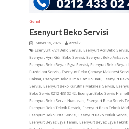
Genel
Esenyurt Beko Servisi
Mayıs 19, 2026
arcelik
,
Esenyurt 7/24 Beko Servisi
Esenyurt Acil Beko Servisi
,
Esenyurt Aynı Gün Beko Servisi
Esenyurt Beko Ankastre 
,
Esenyurt Beko Beyaz Eşya Servisi
Esenyurt Beko Beyaz E
,
Buzdolabı Servisi
Esenyurt Beko Çamaşır Makinesi Servi
,
,
Bakımı
Esenyurt Beko Klima Gaz Dolumu
Esenyurt Beko 
,
,
Servisi
Esenyurt Beko Kurutma Makinesi Servisi
Esenyur
,
Beko Servis 0212 433 02 42
Esenyurt Beko Servis Hizmetl
,
Esenyurt Beko Servis Numarası
Esenyurt Beko Servis T
,
Esenyurt Beko Teknik Destek
Esenyurt Beko Teknik Mü
,
,
Esenyurt Beko Usta Servisi
Esenyurt Beko Yetkili Servis
,
Esenyurt Beyaz Eşya Tamiri
Esenyurt Beyaz Eşya Teknik 