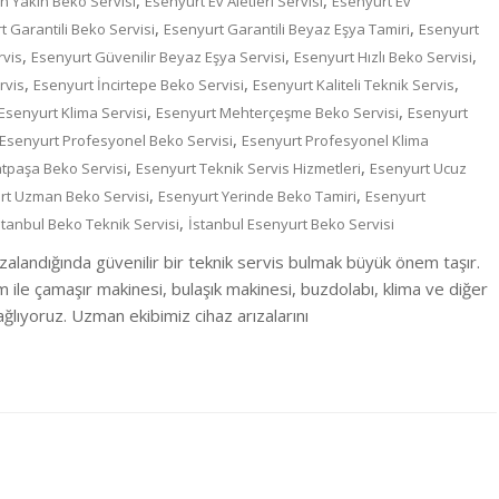
,
,
n Yakın Beko Servisi
Esenyurt Ev Aletleri Servisi
Esenyurt Ev
,
,
t Garantili Beko Servisi
Esenyurt Garantili Beyaz Eşya Tamiri
Esenyurt
,
,
,
rvis
Esenyurt Güvenilir Beyaz Eşya Servisi
Esenyurt Hızlı Beko Servisi
,
,
,
rvis
Esenyurt İncirtepe Beko Servisi
Esenyurt Kaliteli Teknik Servis
,
,
Esenyurt Klima Servisi
Esenyurt Mehterçeşme Beko Servisi
Esenyurt
,
Esenyurt Profesyonel Beko Servisi
Esenyurt Profesyonel Klima
,
,
atpaşa Beko Servisi
Esenyurt Teknik Servis Hizmetleri
Esenyurt Ucuz
,
,
rt Uzman Beko Servisi
Esenyurt Yerinde Beko Tamiri
Esenyurt
,
stanbul Beko Teknik Servisi
İstanbul Esenyurt Beko Servisi
zalandığında güvenilir bir teknik servis bulmak büyük önem taşır.
m ile çamaşır makinesi, bulaşık makinesi, buzdolabı, klima ve diğer
lıyoruz. Uzman ekibimiz cihaz arızalarını