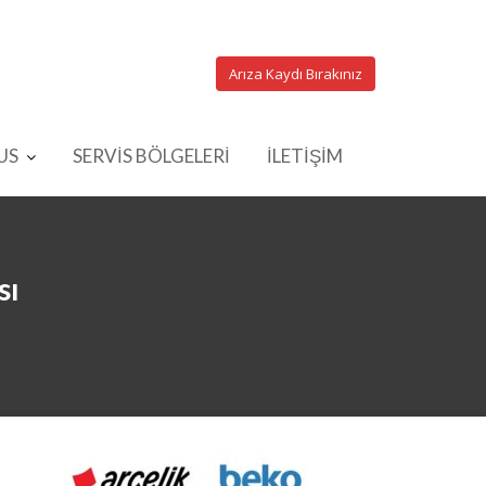
Arıza Kaydı Bırakınız
US
SERVİS BÖLGELERİ
İLETİŞİM
sı