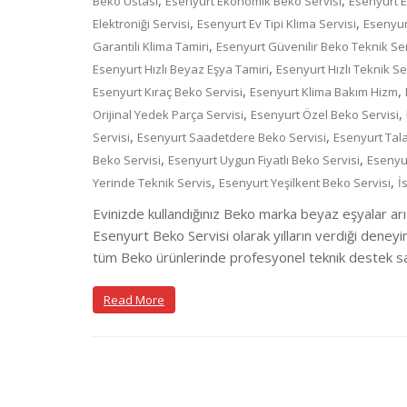
,
,
Beko Ustası
Esenyurt Ekonomik Beko Servisi
Esenyurt E
,
,
Elektroniği Servisi
Esenyurt Ev Tipi Klima Servisi
Esenyur
,
Garantili Klima Tamiri
Esenyurt Güvenilir Beko Teknik Se
,
Esenyurt Hızlı Beyaz Eşya Tamiri
Esenyurt Hızlı Teknik Se
,
,
Esenyurt Kıraç Beko Servisi
Esenyurt Klima Bakım Hizm
,
,
Orijinal Yedek Parça Servisi
Esenyurt Özel Beko Servisi
,
,
Servisi
Esenyurt Saadetdere Beko Servisi
Esenyurt Tal
,
,
Beko Servisi
Esenyurt Uygun Fiyatlı Beko Servisi
Esenyu
,
,
Yerinde Teknik Servis
Esenyurt Yeşilkent Beko Servisi
İ
Evinizde kullandığınız Beko marka beyaz eşyalar arı
Esenyurt Beko Servisi olarak yılların verdiği deneyi
tüm Beko ürünlerinde profesyonel teknik destek sağ
Read More