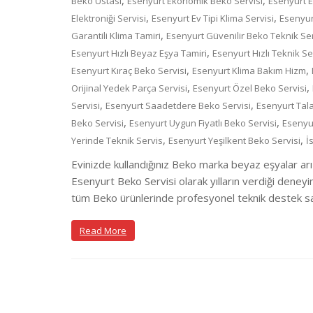
,
,
Beko Ustası
Esenyurt Ekonomik Beko Servisi
Esenyurt E
,
,
Elektroniği Servisi
Esenyurt Ev Tipi Klima Servisi
Esenyur
,
Garantili Klima Tamiri
Esenyurt Güvenilir Beko Teknik Se
,
Esenyurt Hızlı Beyaz Eşya Tamiri
Esenyurt Hızlı Teknik Se
,
,
Esenyurt Kıraç Beko Servisi
Esenyurt Klima Bakım Hizm
,
,
Orijinal Yedek Parça Servisi
Esenyurt Özel Beko Servisi
,
,
Servisi
Esenyurt Saadetdere Beko Servisi
Esenyurt Tal
,
,
Beko Servisi
Esenyurt Uygun Fiyatlı Beko Servisi
Esenyu
,
,
Yerinde Teknik Servis
Esenyurt Yeşilkent Beko Servisi
İ
Evinizde kullandığınız Beko marka beyaz eşyalar arı
Esenyurt Beko Servisi olarak yılların verdiği deneyi
tüm Beko ürünlerinde profesyonel teknik destek sağ
Read More