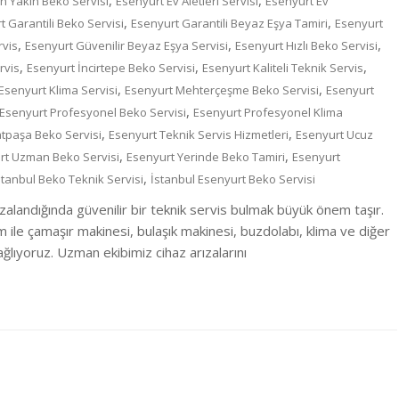
,
,
n Yakın Beko Servisi
Esenyurt Ev Aletleri Servisi
Esenyurt Ev
,
,
t Garantili Beko Servisi
Esenyurt Garantili Beyaz Eşya Tamiri
Esenyurt
,
,
,
rvis
Esenyurt Güvenilir Beyaz Eşya Servisi
Esenyurt Hızlı Beko Servisi
,
,
,
rvis
Esenyurt İncirtepe Beko Servisi
Esenyurt Kaliteli Teknik Servis
,
,
Esenyurt Klima Servisi
Esenyurt Mehterçeşme Beko Servisi
Esenyurt
,
Esenyurt Profesyonel Beko Servisi
Esenyurt Profesyonel Klima
,
,
atpaşa Beko Servisi
Esenyurt Teknik Servis Hizmetleri
Esenyurt Ucuz
,
,
rt Uzman Beko Servisi
Esenyurt Yerinde Beko Tamiri
Esenyurt
,
stanbul Beko Teknik Servisi
İstanbul Esenyurt Beko Servisi
zalandığında güvenilir bir teknik servis bulmak büyük önem taşır.
m ile çamaşır makinesi, bulaşık makinesi, buzdolabı, klima ve diğer
lıyoruz. Uzman ekibimiz cihaz arızalarını