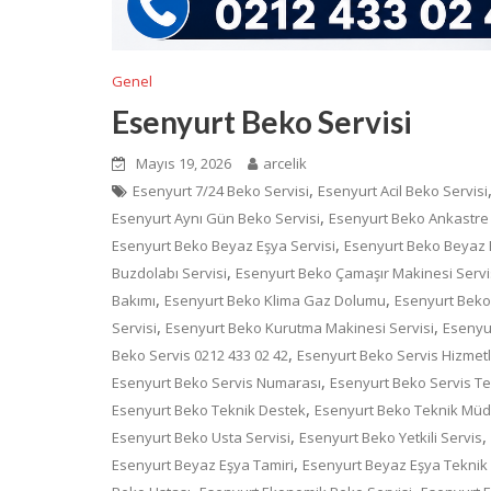
Genel
Esenyurt Beko Servisi
Mayıs 19, 2026
arcelik
,
Esenyurt 7/24 Beko Servisi
Esenyurt Acil Beko Servisi
,
Esenyurt Aynı Gün Beko Servisi
Esenyurt Beko Ankastre 
,
Esenyurt Beko Beyaz Eşya Servisi
Esenyurt Beko Beyaz E
,
Buzdolabı Servisi
Esenyurt Beko Çamaşır Makinesi Servi
,
,
Bakımı
Esenyurt Beko Klima Gaz Dolumu
Esenyurt Beko 
,
,
Servisi
Esenyurt Beko Kurutma Makinesi Servisi
Esenyur
,
Beko Servis 0212 433 02 42
Esenyurt Beko Servis Hizmetl
,
Esenyurt Beko Servis Numarası
Esenyurt Beko Servis T
,
Esenyurt Beko Teknik Destek
Esenyurt Beko Teknik Mü
,
,
Esenyurt Beko Usta Servisi
Esenyurt Beko Yetkili Servis
,
Esenyurt Beyaz Eşya Tamiri
Esenyurt Beyaz Eşya Teknik 