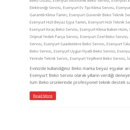
,
,
Beko Ustası
Esenyurt Ekonomik Beko Servisi
Esenyurt E
,
,
Elektroniği Servisi
Esenyurt Ev Tipi Klima Servisi
Esenyur
,
Garantili Klima Tamiri
Esenyurt Güvenilir Beko Teknik Se
,
Esenyurt Hızlı Beyaz Eşya Tamiri
Esenyurt Hızlı Teknik Se
,
,
Esenyurt Kıraç Beko Servisi
Esenyurt Klima Bakım Hizm
,
,
Orijinal Yedek Parça Servisi
Esenyurt Özel Beko Servisi
,
,
Servisi
Esenyurt Saadetdere Beko Servisi
Esenyurt Tal
,
,
Beko Servisi
Esenyurt Uygun Fiyatlı Beko Servisi
Esenyu
,
,
Yerinde Teknik Servis
Esenyurt Yeşilkent Beko Servisi
İ
Evinizde kullandığınız Beko marka beyaz eşyalar arı
Esenyurt Beko Servisi olarak yılların verdiği deneyi
tüm Beko ürünlerinde profesyonel teknik destek sağ
Read More