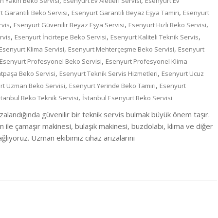
,
,
n Yakın Beko Servisi
Esenyurt Ev Aletleri Servisi
Esenyurt Ev
,
,
t Garantili Beko Servisi
Esenyurt Garantili Beyaz Eşya Tamiri
Esenyurt
,
,
,
rvis
Esenyurt Güvenilir Beyaz Eşya Servisi
Esenyurt Hızlı Beko Servisi
,
,
,
rvis
Esenyurt İncirtepe Beko Servisi
Esenyurt Kaliteli Teknik Servis
,
,
Esenyurt Klima Servisi
Esenyurt Mehterçeşme Beko Servisi
Esenyurt
,
Esenyurt Profesyonel Beko Servisi
Esenyurt Profesyonel Klima
,
,
atpaşa Beko Servisi
Esenyurt Teknik Servis Hizmetleri
Esenyurt Ucuz
,
,
rt Uzman Beko Servisi
Esenyurt Yerinde Beko Tamiri
Esenyurt
,
stanbul Beko Teknik Servisi
İstanbul Esenyurt Beko Servisi
zalandığında güvenilir bir teknik servis bulmak büyük önem taşır.
m ile çamaşır makinesi, bulaşık makinesi, buzdolabı, klima ve diğer
lıyoruz. Uzman ekibimiz cihaz arızalarını