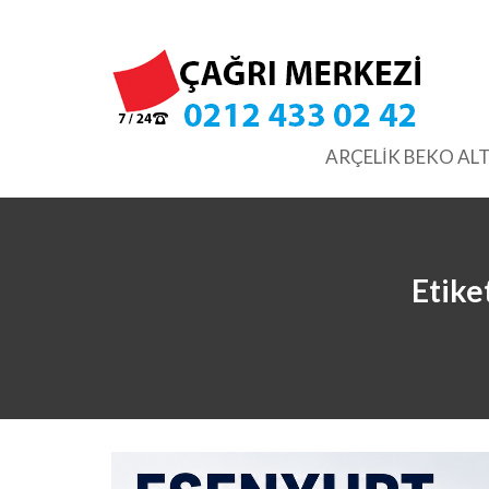
Skip
to
content
ARÇELİK BEKO ALT
Etike