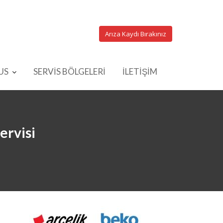
Arıza Kaydı Bırakınız
US
SERVİS BÖLGELERİ
İLETİŞİM
ervisi