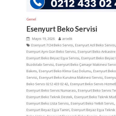
Genel
Esenyurt Beko Servisi
Mayıs 19, 2026
arcelik
,
Esenyurt 7/24 Beko Servisi
Esenyurt Acil Beko Servisi
,
Esenyurt Aynı Gün Beko Servisi
Esenyurt Beko Ankastre 
,
Esenyurt Beko Beyaz Eşya Servisi
Esenyurt Beko Beyaz E
,
Buzdolabı Servisi
Esenyurt Beko Çamaşır Makinesi Servi
,
,
Bakımı
Esenyurt Beko Klima Gaz Dolumu
Esenyurt Beko 
,
,
Servisi
Esenyurt Beko Kurutma Makinesi Servisi
Esenyur
,
Beko Servis 0212 433 02 42
Esenyurt Beko Servis Hizmetl
,
Esenyurt Beko Servis Numarası
Esenyurt Beko Servis T
,
Esenyurt Beko Teknik Destek
Esenyurt Beko Teknik Mü
,
,
Esenyurt Beko Usta Servisi
Esenyurt Beko Yetkili Servis
,
Esenyurt Beyaz Eşya Tamiri
Esenyurt Beyaz Eşya Teknik 