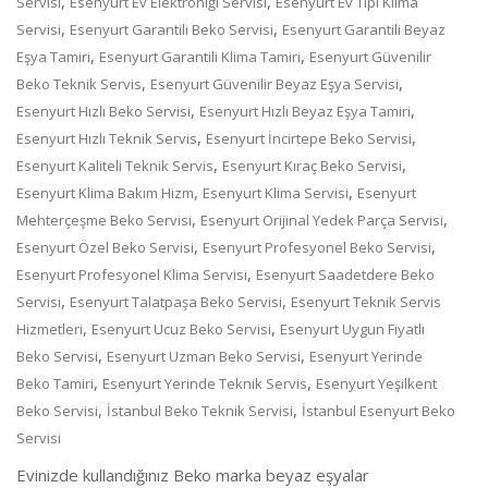
,
,
Servisi
Esenyurt Ev Elektroniği Servisi
Esenyurt Ev Tipi Klima
,
,
Servisi
Esenyurt Garantili Beko Servisi
Esenyurt Garantili Beyaz
,
,
Eşya Tamiri
Esenyurt Garantili Klima Tamiri
Esenyurt Güvenilir
,
,
Beko Teknik Servis
Esenyurt Güvenilir Beyaz Eşya Servisi
,
,
Esenyurt Hızlı Beko Servisi
Esenyurt Hızlı Beyaz Eşya Tamiri
,
,
Esenyurt Hızlı Teknik Servis
Esenyurt İncirtepe Beko Servisi
,
,
Esenyurt Kaliteli Teknik Servis
Esenyurt Kıraç Beko Servisi
,
,
Esenyurt Klima Bakım Hizm
Esenyurt Klima Servisi
Esenyurt
,
,
Mehterçeşme Beko Servisi
Esenyurt Orijinal Yedek Parça Servisi
,
,
Esenyurt Özel Beko Servisi
Esenyurt Profesyonel Beko Servisi
,
Esenyurt Profesyonel Klima Servisi
Esenyurt Saadetdere Beko
,
,
Servisi
Esenyurt Talatpaşa Beko Servisi
Esenyurt Teknik Servis
,
,
Hizmetleri
Esenyurt Ucuz Beko Servisi
Esenyurt Uygun Fiyatlı
,
,
Beko Servisi
Esenyurt Uzman Beko Servisi
Esenyurt Yerinde
,
,
Beko Tamiri
Esenyurt Yerinde Teknik Servis
Esenyurt Yeşilkent
,
,
Beko Servisi
İstanbul Beko Teknik Servisi
İstanbul Esenyurt Beko
Servisi
Evinizde kullandığınız Beko marka beyaz eşyalar